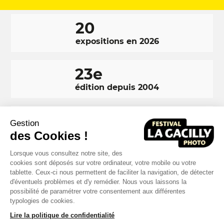
20
expositions en 2026
23e
édition depuis 2004
350 000
Gestion
visiteurs en 2025
des Cookies !
Lorsque vous consultez notre site, des
cookies sont déposés sur votre ordinateur, votre mobile ou votre
tablette. Ceux-ci nous permettent de faciliter la navigation, de détecter
d'éventuels problèmes et d'y remédier. Nous vous laissons la
RÉSEAUX
Facebook
LinkedIn
Instagram
possibilité de paramétrer votre consentement aux différentes
SOCIAUX
typologies de cookies.
FOOTER
Lire la politique de confidentialité
NAVIGATION
Mentions légales
Crédits
Réalisation : MOTION4EVER