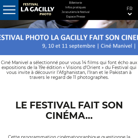
MENU
Billetterie
Infos pratiques
FR
FIXÉ
Je soutiens le festival
DROITE
Espace Presse
Aller
au
contenu
principal
Ciné Manivel a sélectionné pour vous 14 films qui font écho aux
expositions de la 19e édition « Visions d’Orient » du Festival qui
vous invite à découvrir l’Afghanistan, l’Iran et le Pakistan à
travers le regard de 11 photographes.
LE FESTIVAL FAIT SON
CINÉMA...
Cette programmation cinématographique questionne la