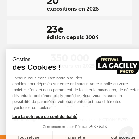
20
expositions en 2026
23e
édition depuis 2004
350 000
Gestion
des Cookies !
visiteurs en 2025
Lorsque vous consultez notre site, des
cookies sont déposés sur votre ordinateur, votre mobile ou votre
tablette. Ceux-ci nous permettent de faciliter la navigation, de détecter
d'éventuels problèmes et d'y remédier. Nous vous laissons la
RÉSEAUX
Facebook
LinkedIn
Instagram
possibilité de paramétrer votre consentement aux différentes
SOCIAUX
typologies de cookies.
FOOTER
Lire la politique de confidentialité
NAVIGATION
Mentions légales
Crédits
Réalisation : MOTION4EVER
FOOTER
Consentements certifiés par
Tout refuser
Paramétrer
Tout accepter