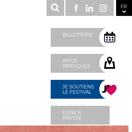
RÉSEAUX
FR
Facebook
LinkedIn
Instagram
SOCIAUX
TOP
MENU
BILLETTERIE
FIXÉ
DROITE
INFOS
PRATIQUES
JE SOUTIENS
LE FESTIVAL
ESPACE
PRESSE