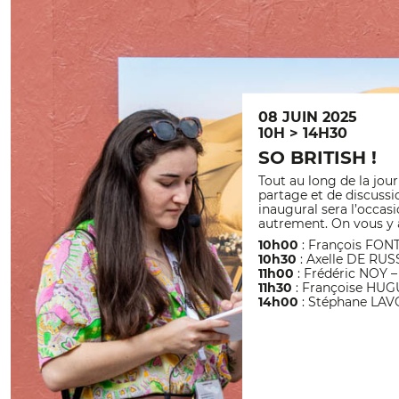
08 JUIN 2025
10H > 14H30
SO BRITISH !
Tout au long de la jo
partage et de discuss
inaugural sera l’occasio
autrement. On vous y
10h00
: François FON
10h30
: Axelle DE RUS
11h00
: Frédéric NOY 
11h30
: Françoise HUG
14h00
: Stéphane LA