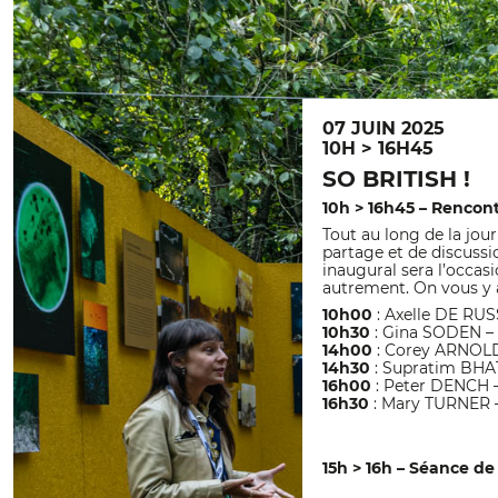
07 JUIN 2025
10H > 16H45
SO BRITISH !
10h > 16h45 – Rencont
Tout au long de la jo
partage et de discuss
inaugural sera l’occasio
autrement. On vous y
10h00
: Axelle DE RU
10h30
: Gina SODEN –
14h00
: Corey ARNOL
14h30
: Supratim BH
16h00
: Peter DENCH 
16h30
: Mary TURNER 
15h > 16h – Séance de