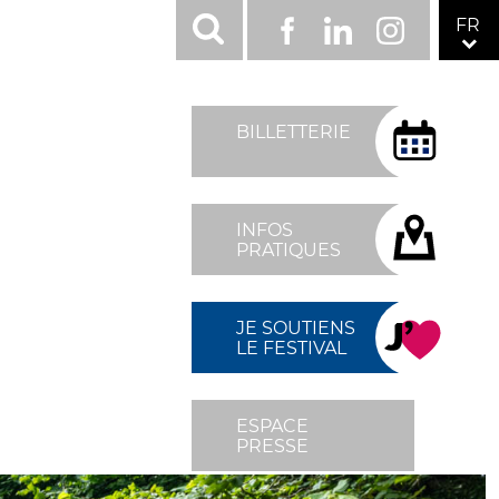
RÉSEAUX
FR
Facebook
LinkedIn
Instagram
SOCIAUX
TOP
MENU
BILLETTERIE
FIXÉ
DROITE
INFOS
PRATIQUES
JE SOUTIENS
LE FESTIVAL
ESPACE
PRESSE