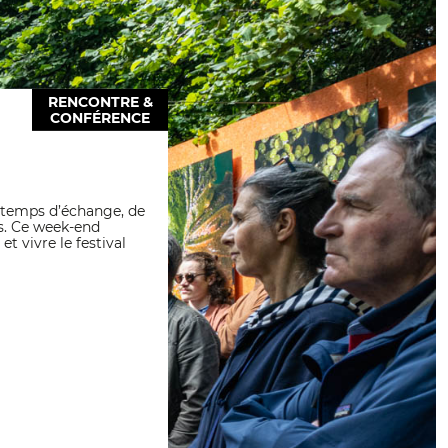
RENCONTRE &
CONFÉRENCE
 temps d’échange, de
s. Ce week-end
et vivre le festival