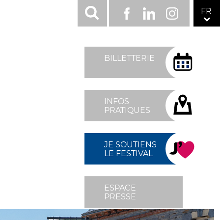
RÉSEAUX
FR
Facebook
LinkedIn
Instagram
SOCIAUX
TOP
MENU
BILLETTERIE
FIXÉ
DROITE
INFOS
PRATIQUES
JE SOUTIENS
LE FESTIVAL
ESPACE
PRESSE