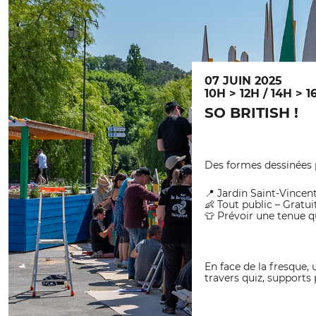
07 JUIN 2025
10H > 12H / 14H > 1
SO BRITISH !
Des formes dessinées pa
📍 Jardin Saint-Vincen
👶 Tout public – Gratui
👕 Prévoir une tenue qu
En face de la fresque,
travers quiz, support