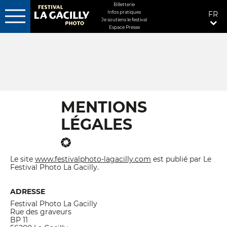
MENU
Billetterie
Infos pratiques
FR
FIXÉ
Je soutiens le festival
DROITE
Espace Presse
Aller
au
contenu
principal
MENTIONS
LÉGALES
Le site
www.festivalphoto-lagacilly.com
est publié par Le
Festival Photo La Gacilly.
ADRESSE
Festival Photo La Gacilly
Rue des graveurs
BP 11