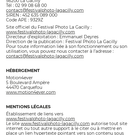
56200 La Gacilly
Tél : 02 99 08 68 00
contact@festivalphoto-lagacilly.com
SIREN : 452 635 089 000
Code APE : 9329Z
Site officiel du Festival Photo La Gacilly :
www.festivalphoto-lagacilly.com
Directeur d'exploitation : Emmanuel Deyres
Direction de la publication : Festival Photo La Gacilly
Pour toute information liée à son fonctionnement ou son
utilisation, vous pouvez nous contacter à l’adresse :
contact@festivalphoto-lagacilly.com
HÉBERGEMENT
Motion4ever
5 Boulevard Ampère
44470 Carquefou
www.motion4ever.com
MENTIONS LÉGALES
Établissement de liens vers
www.festivalphoto-lagacilly.com
Le site
www.festivalphoto-lagacilly.com
autorise tout site
internet ou tout autre support à le citer ou à mettre en
place un lien hypertexte pointant vers son contenu sous