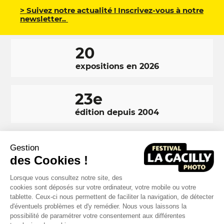
> Suivez notre actualité ! Inscrivez-vous à notre
newsletter..
20
expositions en 2026
23e
édition depuis 2004
350 000
Gestion
visiteurs en 2025
des Cookies !
Lorsque vous consultez notre site, des
cookies sont déposés sur votre ordinateur, votre mobile ou votre
tablette. Ceux-ci nous permettent de faciliter la navigation, de détecter
d'éventuels problèmes et d'y remédier. Nous vous laissons la
RÉSEAUX
Facebook
LinkedIn
Instagram
possibilité de paramétrer votre consentement aux différentes