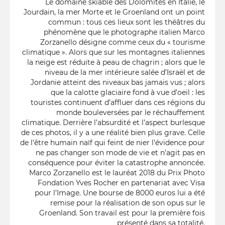
Le domaine skiable des Dolomites en Italie, le
Jourdain, la mer Morte et le Groenland ont un point
commun : tous ces lieux sont les théâtres du
phénomène que le photographe italien Marco
Zorzanello désigne comme ceux du « tourisme
climatique ». Alors que sur les montagnes italiennes
la neige est réduite à peau de chagrin ; alors que le
niveau de la mer intérieure salée d’Israël et de
Jordanie atteint des niveaux bas jamais vus ; alors
que la calotte glaciaire fond à vue d’oeil : les
touristes continuent d’affluer dans ces régions du
monde bouleversées par le réchauffement
climatique. Derrière l’absurdité et l’aspect burlesque
de ces photos, il y a une réalité bien plus grave. Celle
de l’être humain naïf qui feint de nier l’évidence pour
ne pas changer son mode de vie et n’agit pas en
conséquence pour éviter la catastrophe annoncée.
Marco Zorzanello est le lauréat 2018 du Prix Photo
Fondation Yves Rocher en partenariat avec Visa
pour l’Image. Une bourse de 8000 euros lui a été
remise pour la réalisation de son opus sur le
Groenland. Son travail est pour la première fois
présenté dans sa totalité.