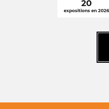
20
expositions en 202
RÉSEAUX
SOCIAUX
FOOTER
NAVIGATION
FOOTER