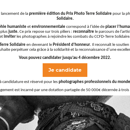
e lancement de la
première édition du Prix Photo Terre Solidaire
pour la p
Solidaire.
phie humaniste
et
environnementale
correspond à l’idée de
placer l’hum
 plus
juste.
Ce prix repose sur trois piliers :
re
connaître
le parcours de l’art
et
i
nviter
les photographes à rejoindre les combats du CCFD-Terre Solidaire
Terre Solidaire
en devenant le
Président d’honneur
. Il reconnaît le soutie
uhaite perpétuer cela grâce à la solidarité et la reconnaissance d’une excelle
Vous pouvez candidater jusqu’au 4 décembre 2022.
Je candidate
 à candidature est réservé pour les
photographes professionnels du monde
gement est incarné par une dotation partagée de 50 000€ décernée à trois 