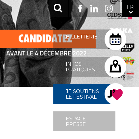
RÉSEAUX
FR
Facebook
LinkedIn
Instagram
SOCIAUX
TOP
MENU
BILLETTERIE
FIXÉ
DROITE
INFOS
PRATIQUES
JE SOUTIENS
LE FESTIVAL
ESPACE
PRESSE