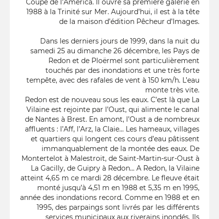
Coupe de l’America. Il ouvre sa première galerie en
1988 à la Trinité sur Mer. Aujourd’hui, il est à la tête
de la maison d’édition Pêcheur d’Images.
Dans les derniers jours de 1999, dans la nuit du
samedi 25 au dimanche 26 décembre, les Pays de
Redon et de Ploërmel sont particulièrement
touchés par des inondations et une très forte
tempête, avec des rafales de vent à 150 km/h. L’eau
monte très vite.
Redon est de nouveau sous les eaux. C’est là que La
Vilaine est rejointe par l’Oust, qui alimente le canal
de Nantes à Brest. En amont, l’Oust a de nombreux
affluents : l’Aff, l’Arz, la Claie… Les hameaux, villages
et quartiers qui longent ces cours d’eau pâtissent
immanquablement de la montée des eaux. De
Montertelot à Malestroit, de Saint-Martin-sur-Oust à
La Gacilly, de Guipry à Redon… A Redon, la Vilaine
atteint 4,65 m ce mardi 28 décembre. Le fleuve était
monté jusqu’à 4,51 m en 1988 et 5,35 m en 1995,
année des inondations record. Comme en 1988 et en
1995, des parpaings sont livrés par les différents
services municipaux aux riverains inondés. Ils