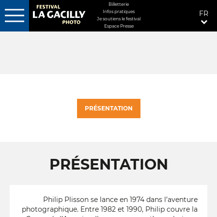
MENU
Billetterie
Infos pratiques
FR
FIXÉ
Je soutiens le festival
Espace Presse
Aller
DROITE
au
contenu
principal
PRÉSENTATION
PRÉSENTATION
Philip Plisson se lance en 1974 dans l’aventure
photographique. Entre 1982 et 1990, Philip couvre la