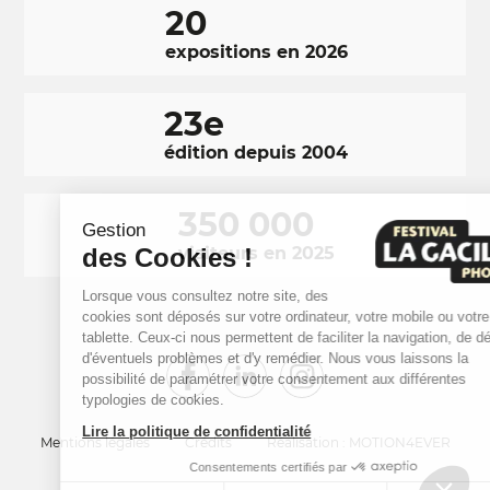
20
expositions en 2026
23e
édition depuis 2004
350 000
Gestion
des Cookies !
visiteurs en 2025
Lorsque vous consultez notre site, des
cookies sont déposés sur votre ordinateur, votre mobile ou votre
tablette. Ceux-ci nous permettent de faciliter la navigation, de détecter
d'éventuels problèmes et d'y remédier. Nous vous laissons la
RÉSEAUX
Facebook
LinkedIn
Instagram
possibilité de paramétrer votre consentement aux différentes
SOCIAUX
typologies de cookies.
Lire la politique de confidentialité
FOOTER
NAVIGATION
Mentions légales
Crédits
Réalisation : MOTION4EVER
Consentements certifiés par
FOOTER