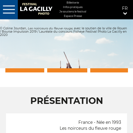
MENU
Billetterie
Infos pratiques
FR
FIXÉ
Je soutiens le festival
Espace Presse
Aller
DROITE
au
© Coline Jourdan,
Les noirceurs du fleuve rouge
, avec le soutien de la ville de Rouen
contenu
/ Bourse Impulsion 2019 / Lauréate du concours Fisheye Festival Photo La Gacilly en
principal
2020
PRÉSENTATION
GALERIE PHOTO
A LA GACILLY ...
PRÉSENTATION
France - Née en 1993
Les noirceurs du fleuve rouge