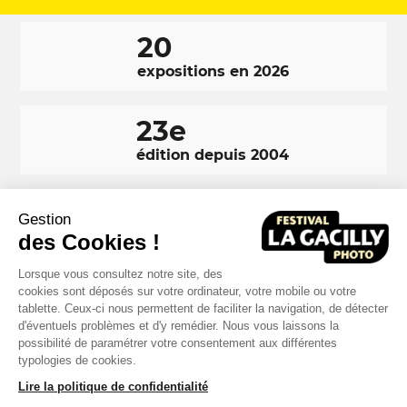
20
expositions en 2026
23e
édition depuis 2004
350 000
Gestion
des Cookies !
visiteurs en 2025
Lorsque vous consultez notre site, des
cookies sont déposés sur votre ordinateur, votre mobile ou votre
tablette. Ceux-ci nous permettent de faciliter la navigation, de détecter
d'éventuels problèmes et d'y remédier. Nous vous laissons la
RÉSEAUX
Facebook
LinkedIn
Instagram
possibilité de paramétrer votre consentement aux différentes
SOCIAUX
typologies de cookies.
FOOTER
Lire la politique de confidentialité
NAVIGATION
Mentions légales
Crédits
Réalisation : MOTION4EVER