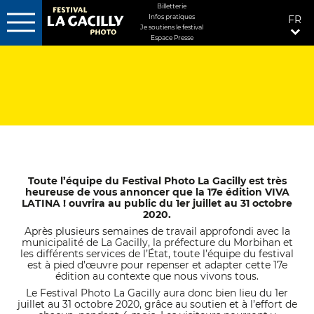
MENU
Billetterie
Infos pratiques
FR
FIXÉ
Je soutiens le festival
DROITE
Espace Presse
Aller
au
contenu
principal
Toute l’équipe du Festival Photo La Gacilly est très
heureuse de vous annoncer que la 17e édition VIVA
LATINA ! ouvrira au public du 1er juillet au 31 octobre
2020.
Après plusieurs semaines de travail approfondi avec la
municipalité de La Gacilly, la préfecture du Morbihan et
les différents services de l’État, toute l’équipe du festival
est à pied d’œuvre pour repenser et adapter cette 17e
édition au contexte que nous vivons tous.
Le Festival Photo La Gacilly aura donc bien lieu du 1er
juillet au 31 octobre 2020, grâce au soutien et à l’effort de