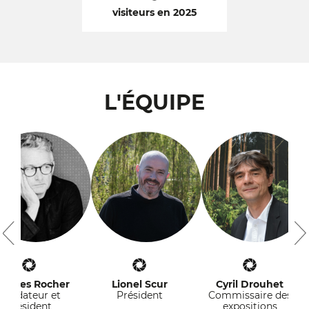
visiteurs en 2025
L'ÉQUIPE
acques Rocher
Lionel Scur
Cyril Drouhet
Fondateur et
Président
Commissaire des
président
expositions