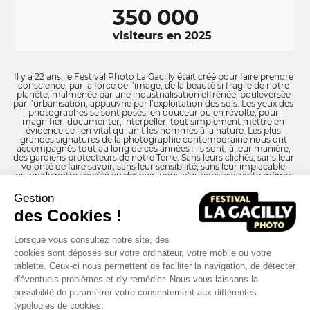
350 000
visiteurs en 2025
Il y a 22 ans, le Festival Photo La Gacilly était créé pour faire prendre
conscience, par la force de l’image, de la beauté si fragile de notre
planète, malmenée par une industrialisation effrénée, bouleversée
par l’urbanisation, appauvrie par l’exploitation des sols. Les yeux des
photographes se sont posés, en douceur ou en révolte, pour
magnifier, documenter, interpeller, tout simplement mettre en
évidence ce lien vital qui unit les hommes à la nature. Les plus
grandes signatures de la photographie contemporaine nous ont
accompagnés tout au long de ces années : ils sont, à leur manière,
des gardiens protecteurs de notre Terre. Sans leurs clichés, sans leur
volonté de faire savoir, sans leur sensibilité, sans leur implacable
vision de notre société en devenir, nous n’aurions pas cette même
faculté d’émerveillement face au spectacle de la faune sauvage, des
dernières forêts millénaires encore inviolées, ou du miracle de la vie ;
Gestion
nous n’aurions pas non plus cette connaissance des tragédies qui se
jouent, de ces villes inhumaines où s’entassent des populations
des Cookies !
toujours plus nombreuses, de ces grands travaux qui détruisent
parfois tout un écosystème, de ces pollutions qui mettent en danger
notre patrimoine commun.
Lorsque vous consultez notre site, des
cookies sont déposés sur votre ordinateur, votre mobile ou votre
tablette. Ceux-ci nous permettent de faciliter la navigation, de détecter
d'éventuels problèmes et d'y remédier. Nous vous laissons la
RÉSEAUX
Facebook
LinkedIn
Instagram
possibilité de paramétrer votre consentement aux différentes
SOCIAUX
typologies de cookies.