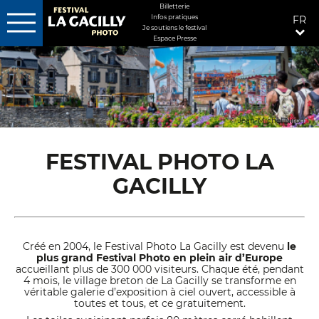
MENU
Billetterie
Infos pratiques
FR
FIXÉ
Je soutiens le festival
DROITE
Espace Presse
Aller
au
contenu
principal
© Jean-Michel Niron
FESTIVAL PHOTO LA
GACILLY
Créé en 2004, le Festival Photo La Gacilly est devenu
le
plus grand Festival Photo en plein air d’Europe
accueillant plus de 300 000 visiteurs. Chaque été, pendant
4 mois, le village breton de La Gacilly se transforme en
véritable galerie d’exposition à ciel ouvert, accessible à
toutes et tous, et ce gratuitement.