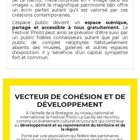
de La Gacilly, métamorphosé en « village dans les
images », dont le magnifique patrimoine bâti offre
un écrin parfait autant qu’il est valorisé par ces
créations contemporaines.
L’espace public devient un
espace scénique,
partagé et accessible à tous gratuitement.
Le
Festival Photo peut ainsi se prévaloir d’être suivi par
un public fidèles connaisseurs autant que par un
public de complet néophytes habituellement
absents des musées, galeries et autres espaces
d’exposition. Il y bénéficie d’un capital sympathie
fort et commun.
© Michel Ségalou
VECTEUR DE COHÉSION ET DE
DÉVELOPPEMENT
À l’échelle de la Bretagne, au niveau national et
international, le Festival Photo La Gacilly est reconnu
comme un événement culturel structurant qui contribue
au
développement et au rayonnement du territoire et de
la région
.
Porté par une association qui fédère des partenaires
publics et privés fidèles et sincèrement impliqués sur des