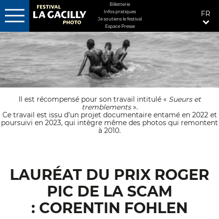
MENU
Billetterie
Infos pratiques
FR
FIXÉ
Je soutiens le festival
DROITE
Espace Presse
Aller
au
contenu
principal
Il est récompensé pour son travail intitulé «
Sueurs et
tremblements
».
Ce travail est issu d’un projet documentaire entamé en 2022 et
poursuivi en 2023, qui intègre même des photos qui remontent
à 2010.
LAURÉAT DU PRIX ROGER
PIC DE LA SCAM
: CORENTIN FOHLEN