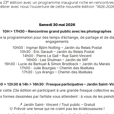
e
sa 23
édition avec un programme inaugural riche en rencontres e
élébrer avec nous l'ouverture de cette nouvelle édition
"1826-2026
Samedi 30 mai 2026
10H > 17H30 – Rencontres grand public avec les photographes
de la programmation pour des temps d’échange, de partage et de disc
engagements
10h00 : Ingmar Björn Nolting – Jardin du Relais Postal

10h30 : Éric Garault – Jardin du Relais Postal

14h00 : Pierre Le Gall – Rue Saint-Vincent

16h00 : Lee Shulman – Jardin de l’Aff

16h30 : Lucie de Barbuat & Simon Brodbeck – Jardin du Marais

17h00 : Julie Bourges – Chemin des libellules
17h30 : Lys Arango – Chemin des libellules
0 > 12h30 & 14h > 16h30 : Fresque participative – Jardin Saint-Vi
our cette 23e édition en participant à une grande fresque collective
s formes dessinées par l’artiste vous attendent : à vous de les peindr
📍 Jardin Saint- Vincent / Tout public – Gratuit
👕 Prévoir une tenue qui ne craint pas les éclaboussures !