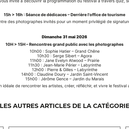
vous invite à découvrir la programmation du festival à travers quiz,
15h > 16h : Séance de dédicaces – Derrière l'office de tourisme
ntre des photographes invités pour un moment privilégié de signatur
Dimanche 31 mai 2026
10H > 15H – Rencontres grand public avec les photographes
10h00 : Sophie Hatier – Grand Chêne

10h30 : Serge Sibert – Agora

11h00 : Jane Evelyn Atwood – Prairie

11h30 : Jean-Marie Périer – Labyrinthe
12h00 : Pierre & Gilles – Labyrinthe
14h00 : Claudine Doury – Jardin Saint-Vincent
15h00 : Jérôme Gence – Jardin du Marais
idéale de rencontrer les artistes, créer, réfléchir, et vivre le festi
LES AUTRES ARTICLES DE LA CATÉGORI