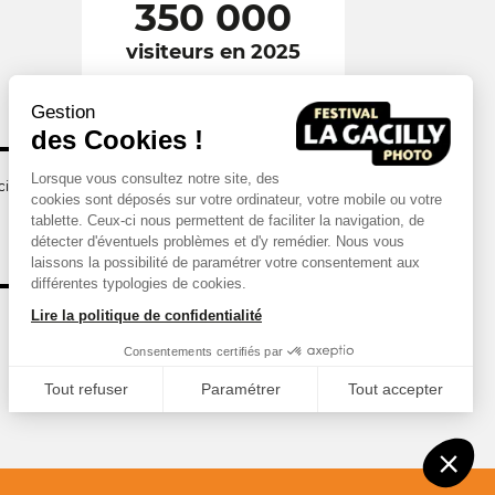
350 000
visiteurs en 2025
Gestion
des Cookies !
Lorsque vous consultez notre site, des
illy
cookies sont déposés sur votre ordinateur, votre mobile ou votre
tablette. Ceux-ci nous permettent de faciliter la navigation, de
détecter d'éventuels problèmes et d'y remédier. Nous vous
laissons la possibilité de paramétrer votre consentement aux
différentes typologies de cookies.
Lire la politique de confidentialité
Consentements certifiés par
Tout refuser
Paramétrer
Tout accepter
Axeptio consent
Plateforme de Gestion du Consentement : Personnalisez vos Options
Notre plateforme vous permet d'adapter et de gérer vos paramètres de