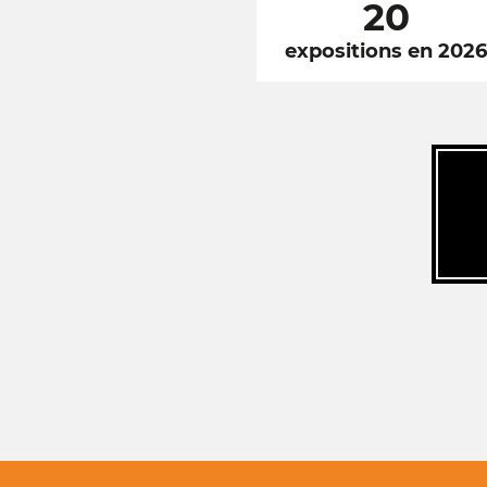
20
expositions en 202
RÉSEAUX
SOCIAUX
FOOTER
NAVIGATION
FOOTER