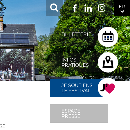
RÉSEAUX
FR
Facebook
LinkedIn
Instagram
SOCIAUX
TOP
MENU
BILLETTERIE
FIXÉ
DROITE
INFOS
PRATIQUES
JE SOUTIENS
LE FESTIVAL
ESPACE
PRESSE
26 !