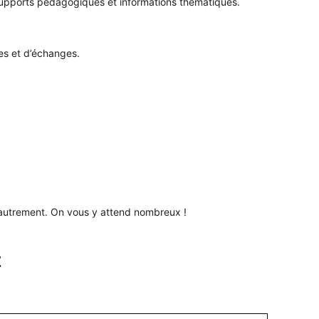
 supports pédagogiques et informations thématiques.
es et d’échanges.
val autrement. On vous y attend nombreux !
E