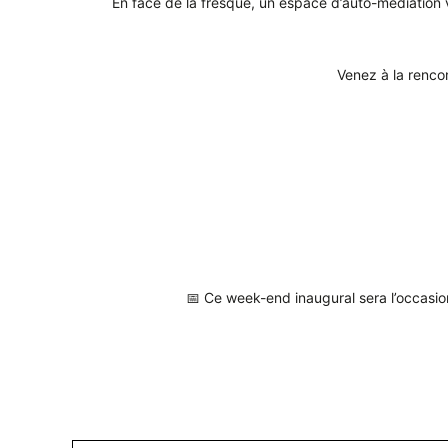
En face de la fresque, un espace d’auto-médiation 
Venez à la renco
📅 Ce week-end inaugural sera l’occasion 