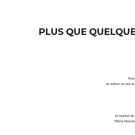
PLUS QUE QUELQUE
Pour
un auteur ou une au
Le lauréat du
Mário Macilau