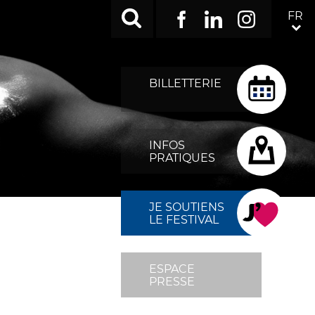
RÉSEAUX
FR
Facebook
LinkedIn
Instagram
SOCIAUX
TOP
MENU
BILLETTERIE
FIXÉ
DROITE
INFOS
PRATIQUES
JE SOUTIENS
LE FESTIVAL
ESPACE
PRESSE