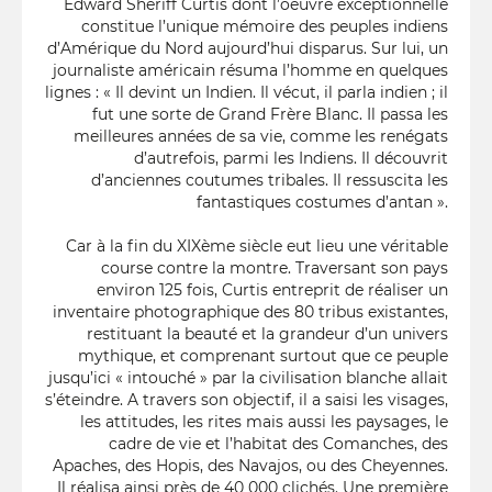
Edward Sheriff Curtis dont l’oeuvre exceptionnelle
constitue l’unique mémoire des peuples indiens
d’Amérique du Nord aujourd’hui disparus. Sur lui, un
journaliste américain résuma l’homme en quelques
lignes : « Il devint un Indien. Il vécut, il parla indien ; il
fut une sorte de Grand Frère Blanc. Il passa les
meilleures années de sa vie, comme les renégats
d’autrefois, parmi les Indiens. Il découvrit
d’anciennes coutumes tribales. Il ressuscita les
fantastiques costumes d’antan ».
Car à la fin du XIXème siècle eut lieu une véritable
course contre la montre. Traversant son pays
environ 125 fois, Curtis entreprit de réaliser un
inventaire photographique des 80 tribus existantes,
restituant la beauté et la grandeur d’un univers
mythique, et comprenant surtout que ce peuple
jusqu’ici « intouché » par la civilisation blanche allait
s’éteindre. A travers son objectif, il a saisi les visages,
les attitudes, les rites mais aussi les paysages, le
cadre de vie et l’habitat des Comanches, des
Apaches, des Hopis, des Navajos, ou des Cheyennes.
Il réalisa ainsi près de 40 000 clichés. Une première