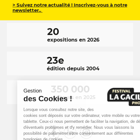
> Suivez notre actualité ! Inscrivez-vous à notre
newsletter..
20
expositions en 2026
23e
édition depuis 2004
350 000
Gestion
des Cookies !
visiteurs en 2025
Lorsque vous consultez notre site, des
cookies sont déposés sur votre ordinateur, votre mobile ou votre
tablette. Ceux-ci nous permettent de faciliter la navigation, de détecter
d'éventuels problèmes et d'y remédier. Nous vous laissons la
RÉSEAUX
Facebook
LinkedIn
Instagram
possibilité de paramétrer votre consentement aux différentes
typologies de cookies.