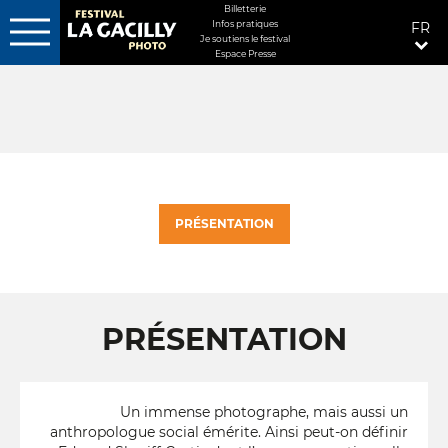
MENU
Billetterie
Infos pratiques
FR
FIXÉ
Je soutiens le festival
Espace Presse
Aller
DROITE
au
contenu
principal
PRÉSENTATION
PRÉSENTATION
Un immense photographe, mais aussi un
anthropologue social émérite. Ainsi peut-on définir