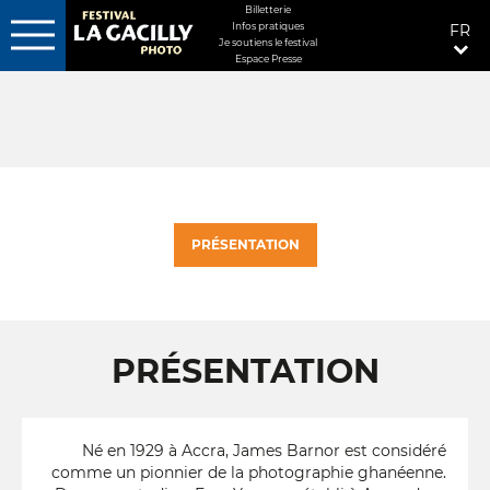
MENU
Billetterie
Infos pratiques
FR
FIXÉ
Je soutiens le festival
Espace Presse
Aller
DROITE
au
contenu
principal
PRÉSENTATION
PRÉSENTATION
Né en 1929 à Accra, James Barnor est considéré
comme un pionnier de la photographie ghanéenne.