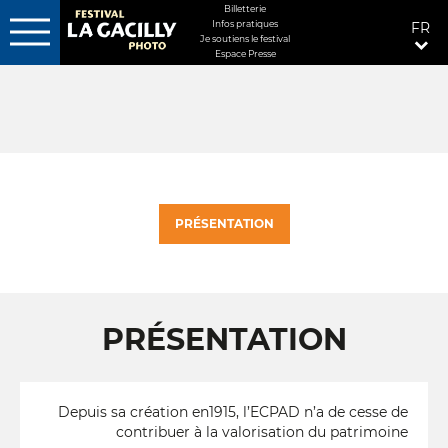
MENU
Billetterie
Infos pratiques
FR
FIXÉ
Je soutiens le festival
Espace Presse
Aller
DROITE
au
contenu
principal
PRÉSENTATION
PRÉSENTATION
Depuis sa création en1915, l’ECPAD n’a de cesse de
contribuer à la valorisation du patrimoine