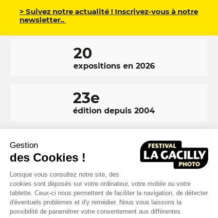
> Suivez notre actualité ! Inscrivez-vous à notre
newsletter..
20
expositions en 2026
23e
édition depuis 2004
350 000
Gestion
des Cookies !
visiteurs en 2025
Lorsque vous consultez notre site, des
cookies sont déposés sur votre ordinateur, votre mobile ou votre
tablette. Ceux-ci nous permettent de faciliter la navigation, de détecter
d'éventuels problèmes et d'y remédier. Nous vous laissons la
RÉSEAUX
Facebook
LinkedIn
Instagram
possibilité de paramétrer votre consentement aux différentes