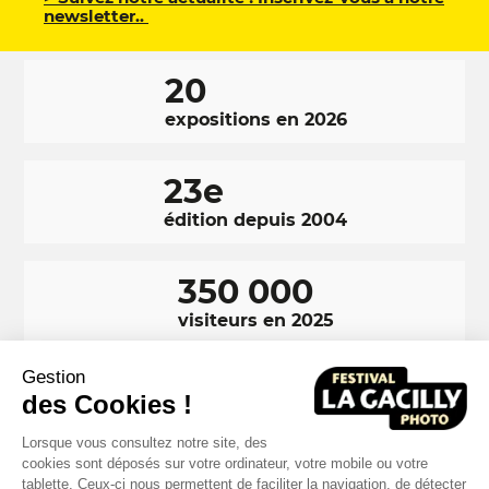
newsletter..
20
expositions en 2026
23e
édition depuis 2004
350 000
visiteurs en 2025
Gestion
Ragnar Axelsson est un photographie islandais né en 1958.
des Cookies !
Surnommé Rax, il tient à documenter tous les aspects des terres
gelées du Groënland et de l'Islande, où les peuples des grands froids
vivent en harmonie avec la faune. Il sera exposée cet été lors de la 18e
édition du Festival Photo La Gacilly.
Lorsque vous consultez notre site, des
cookies sont déposés sur votre ordinateur, votre mobile ou votre
tablette. Ceux-ci nous permettent de faciliter la navigation, de détecter