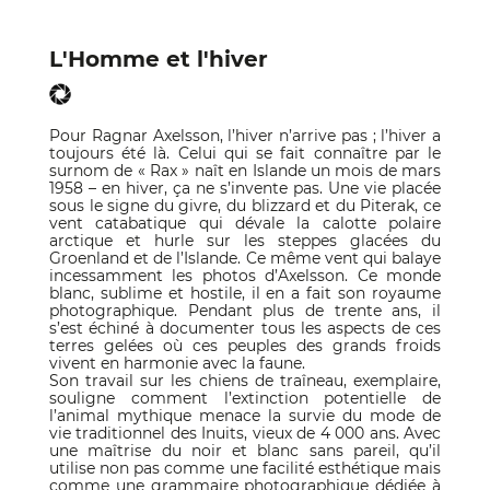
L'Homme et l'hiver
Pour Ragnar Axelsson, l’hiver n’arrive pas ; l’hiver a
toujours été là. Celui qui se fait connaître par le
surnom de « Rax » naît en Islande un mois de mars
1958 – en hiver, ça ne s’invente pas. Une vie placée
sous le signe du givre, du blizzard et du Piterak, ce
vent catabatique qui dévale la calotte polaire
arctique et hurle sur les steppes glacées du
Groenland et de l’Islande. Ce même vent qui balaye
incessamment les photos d’Axelsson. Ce monde
blanc, sublime et hostile, il en a fait son royaume
photographique. Pendant plus de trente ans, il
s’est échiné à documenter tous les aspects de ces
terres gelées où ces peuples des grands froids
vivent en harmonie avec la faune.
Son travail sur les chiens de traîneau, exemplaire,
souligne comment l’extinction potentielle de
l’animal mythique menace la survie du mode de
vie traditionnel des Inuits, vieux de 4 000 ans. Avec
une maîtrise du noir et blanc sans pareil, qu’il
utilise non pas comme une facilité esthétique mais
comme une grammaire photographique dédiée à