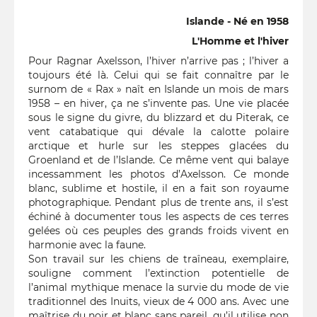
Islande - Né en 1958
L'Homme et l'hiver
Pour Ragnar Axelsson, l’hiver n’arrive pas ; l’hiver a
toujours été là. Celui qui se fait connaître par le
surnom de « Rax » naît en Islande un mois de mars
1958 – en hiver, ça ne s’invente pas. Une vie placée
sous le signe du givre, du blizzard et du Piterak, ce
vent catabatique qui dévale la calotte polaire
arctique et hurle sur les steppes glacées du
Groenland et de l’Islande. Ce même vent qui balaye
incessamment les photos d’Axelsson. Ce monde
blanc, sublime et hostile, il en a fait son royaume
photographique. Pendant plus de trente ans, il s’est
échiné à documenter tous les aspects de ces terres
gelées où ces peuples des grands froids vivent en
harmonie avec la faune.
Son travail sur les chiens de traîneau, exemplaire,
souligne comment l’extinction potentielle de
l’animal mythique menace la survie du mode de vie
traditionnel des Inuits, vieux de 4 000 ans. Avec une
maîtrise du noir et blanc sans pareil, qu’il utilise non