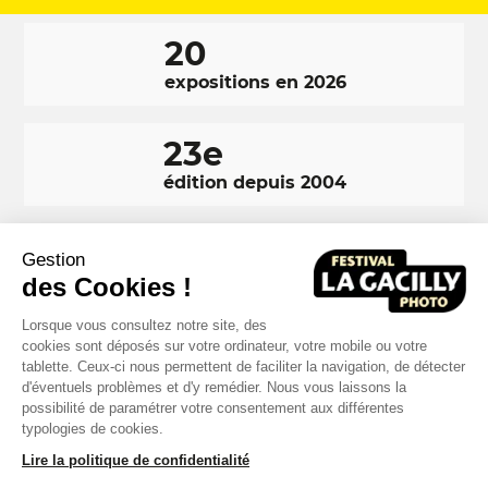
20
expositions en 2026
23e
édition depuis 2004
350 000
Gestion
visiteurs en 2025
des Cookies !
Lorsque vous consultez notre site, des
cookies sont déposés sur votre ordinateur, votre mobile ou votre
tablette. Ceux-ci nous permettent de faciliter la navigation, de détecter
d'éventuels problèmes et d'y remédier. Nous vous laissons la
RÉSEAUX
Facebook
LinkedIn
Instagram
possibilité de paramétrer votre consentement aux différentes
SOCIAUX
typologies de cookies.
Lire la politique de confidentialité
FOOTER
NAVIGATION
Mentions légales
Crédits
Réalisation : MOTION4EVER