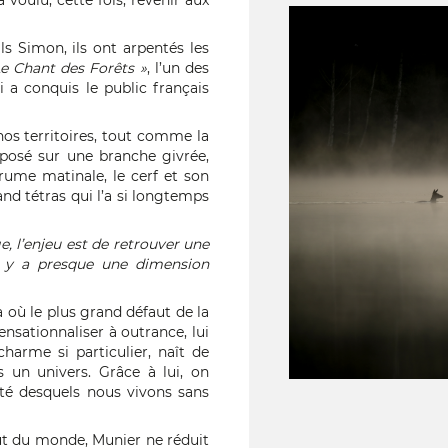
 voulu, cette fois, revenir aux
ls Simon, ils ont arpentés les
Le Chant des Forêts »
, l’un des
 a conquis le public français
e nos territoires, tout comme la
 posé sur une branche givrée,
rume matinale, le cerf et son
and tétras qui l’a si longtemps
e, l’enjeu est de retrouver une
Il y a presque une dimension
à où le plus grand défaut de la
ensationnaliser à outrance, lui
charme si particulier, naît de
s un univers. Grâce à lui, on
ôté desquels nous vivons sans
ut du monde, Munier ne réduit