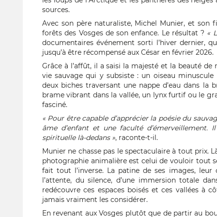
les loups de l’Arctique et les panthères des neiges a
sources.
Avec son père naturaliste, Michel Munier, et son fi
forêts des Vosges de son enfance. Le résultat ?
« 
documentaires événement sorti l’hiver dernier, qui
jusqu’à être récompensé aux César en février 2026.
Grâce à l’affût, il a saisi la majesté et la beauté d
vie sauvage qui y subsiste : un oiseau minuscule
deux biches traversant une nappe d’eau dans la b
brame vibrant dans la vallée, un lynx furtif ou le gr
fasciné.
« Pour être capable d’apprécier la poésie du sauvag
âme d’enfant et une faculté d’émerveillement. 
spirituelle là-dedans »
, raconte-t-il.
Munier ne chasse pas le spectaculaire à tout prix. L
photographie animalière est celui de vouloir tout s
fait tout l’inverse. La patine de ses images, leur 
l’attente, du silence, d’une immersion totale dan
redécouvre ces espaces boisés et ces vallées à c
jamais vraiment les considérer.
En revenant aux Vosges plutôt que de partir au bo