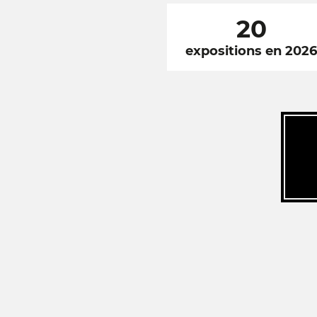
20
expositions en 202
RÉSEAUX
SOCIAUX
FOOTER
NAVIGATION