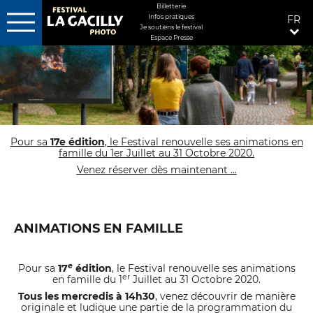
MENU
Billetterie
Infos pratiques
FR
FIXÉ
Je soutiens le festival
DROITE
Espace Presse
Aller
au
contenu
principal
Pour sa
17e édition
, le Festival renouvelle ses animations en
famille du 1er Juillet au 31 Octobre 2020.
Venez réserver dès maintenant ...
©Jean-Michel Niron
ANIMATIONS EN FAMILLE
e
Pour sa
17
édition
, le Festival renouvelle ses animations
er
en famille du 1
Juillet au 31 Octobre 2020.
Tous les mercredis à 14h30
, venez découvrir de manière
originale et ludique une partie de la programmation du