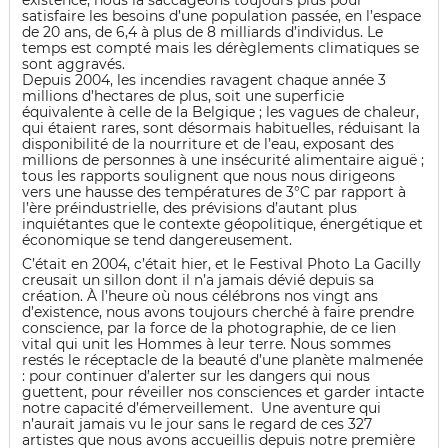
existence, nous la saccageons toujours plus pour
satisfaire les besoins d’une population passée, en l’espace
de 20 ans, de 6,4 à plus de 8 milliards d’individus. Le
temps est compté mais les dérèglements climatiques se
sont aggravés.
Depuis 2004, les incendies ravagent chaque année 3
millions d’hectares de plus, soit une superficie
équivalente à celle de la Belgique ; les vagues de chaleur,
qui étaient rares, sont désormais habituelles, réduisant la
disponibilité de la nourriture et de l’eau, exposant des
millions de personnes à une insécurité alimentaire aiguë ;
tous les rapports soulignent que nous nous dirigeons
vers une hausse des températures de 3°C par rapport à
l’ère préindustrielle, des prévisions d’autant plus
inquiétantes que le contexte géopolitique, énergétique et
économique se tend dangereusement.
C’était en 2004, c’était hier, et le Festival Photo La Gacilly
creusait un sillon dont il n’a jamais dévié depuis sa
création. À l’heure où nous célébrons nos vingt ans
d’existence, nous avons toujours cherché à faire prendre
conscience, par la force de la photographie, de ce lien
vital qui unit les Hommes à leur terre. Nous sommes
restés le réceptacle de la beauté d’une planète malmenée
: pour continuer d’alerter sur les dangers qui nous
guettent, pour réveiller nos consciences et garder intacte
notre capacité d’émerveillement. Une aventure qui
n’aurait jamais vu le jour sans le regard de ces 327
artistes que nous avons accueillis depuis notre première