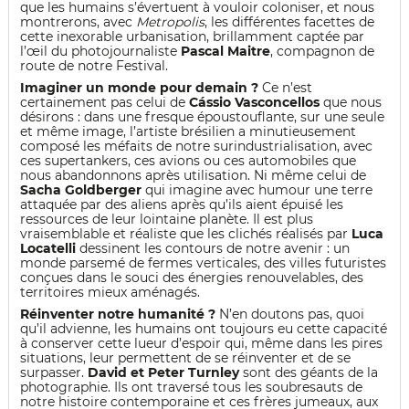
que les humains s’évertuent à vouloir coloniser, et nous
montrerons, avec
Metropolis
, les différentes facettes de
cette inexorable urbanisation, brillamment captée par
l’œil du photojournaliste
Pascal Maitre
, compagnon de
route de notre Festival.
Imaginer un monde pour demain ?
Ce n’est
certainement pas celui de
Cássio Vasconcellos
que nous
désirons : dans une fresque époustouflante, sur une seule
et même image, l’artiste brésilien a minutieusement
composé les méfaits de notre surindustrialisation, avec
ces supertankers, ces avions ou ces automobiles que
nous abandonnons après utilisation. Ni même celui de
Sacha Goldberger
qui imagine avec humour une terre
attaquée par des aliens après qu’ils aient épuisé les
ressources de leur lointaine planète. Il est plus
vraisemblable et réaliste que les clichés réalisés par
Luca
Locatelli
dessinent les contours de notre avenir : un
monde parsemé de fermes verticales, des villes futuristes
conçues dans le souci des énergies renouvelables, des
territoires mieux aménagés.
Réinventer notre humanité ?
N’en doutons pas, quoi
qu’il advienne, les humains ont toujours eu cette capacité
à conserver cette lueur d’espoir qui, même dans les pires
situations, leur permettent de se réinventer et de se
surpasser.
David et Peter Turnley
sont des géants de la
photographie. Ils ont traversé tous les soubresauts de
notre histoire contemporaine et ces frères jumeaux, aux