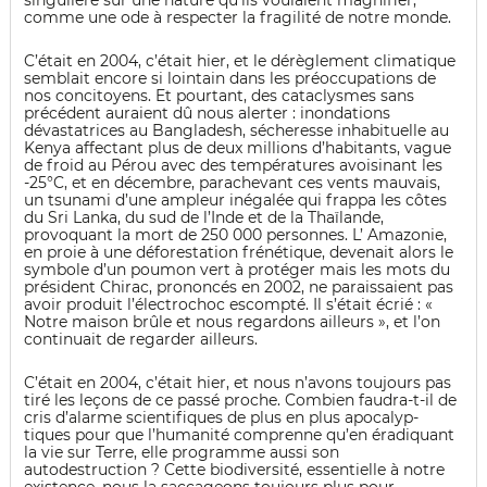
singulière sur une nature qu’ils voulaient magnifier,
comme une ode à respecter la fragilité de notre monde.
C’était en 2004, c’était hier, et le dérèglement climatique
semblait encore si lointain dans les préoccupations de
nos concitoyens. Et pourtant, des cataclysmes sans
précédent auraient dû nous alerter : inondations
dévastatrices au Bangladesh, sécheresse inhabituelle au
Kenya affectant plus de deux millions d’habitants, vague
de froid au Pérou avec des températures avoisinant les
-25°C, et en décembre, parachevant ces vents mauvais,
un tsunami d’une ampleur inégalée qui frappa les côtes
du Sri Lanka, du sud de l’Inde et de la Thaïlande,
provoquant la mort de 250 000 personnes. L’ Amazonie,
en proie à une déforestation frénétique, devenait alors le
symbole d’un poumon vert à protéger mais les mots du
président Chirac, prononcés en 2002, ne paraissaient pas
avoir produit l’électrochoc escompté. Il s’était écrié : «
Notre maison brûle et nous regardons ailleurs », et l’on
continuait de regarder ailleurs.
C’était en 2004, c’était hier, et nous n’avons toujours pas
tiré les leçons de ce passé proche. Combien faudra-t-il de
cris d’alarme scientifiques de plus en plus apocalyp-
tiques pour que l’humanité comprenne qu’en éradiquant
la vie sur Terre, elle programme aussi son
autodestruction ? Cette biodiversité, essentielle à notre