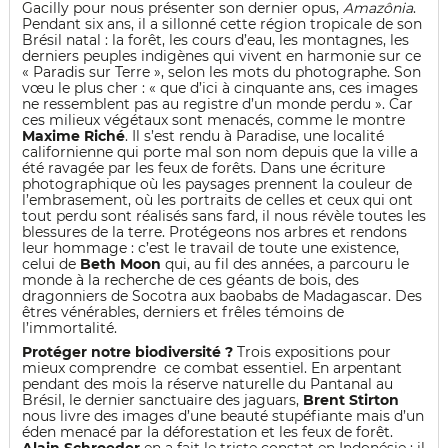
Gacilly pour nous présenter son dernier opus,
Amazônia
.
Pendant six ans, il a sillonné cette région tropicale de son
Brésil natal : la forêt, les cours d’eau, les montagnes, les
derniers peuples indigènes qui vivent en harmonie sur ce
« Paradis sur Terre », selon les mots du photographe. Son
vœu le plus cher : « que d’ici à cinquante ans, ces images
ne ressemblent pas au registre d’un monde perdu ». Car
ces milieux végétaux sont menacés, comme le montre
Maxime Riché
. Il s’est rendu à Paradise, une localité
californienne qui porte mal son nom depuis que la ville a
été ravagée par les feux de forêts. Dans une écriture
photographique où les paysages prennent la couleur de
l’embrasement, où les portraits de celles et ceux qui ont
tout perdu sont réalisés sans fard, il nous révèle toutes les
blessures de la terre. Protégeons nos arbres et rendons
leur hommage : c’est le travail de toute une existence,
celui de
Beth Moon
qui, au fil des années, a parcouru le
monde à la recherche de ces géants de bois, des
dragonniers de Socotra aux baobabs de Madagascar. Des
êtres vénérables, derniers et frêles témoins de
l’immortalité.
Protéger notre biodiversité ?
Trois expositions pour
mieux comprendre ce combat essentiel. En arpentant
pendant des mois la réserve naturelle du Pantanal au
Brésil, le dernier sanctuaire des jaguars,
Brent Stirton
nous livre des images d’une beauté stupéfiante mais d’un
éden menacé par la déforestation et les feux de forêt.