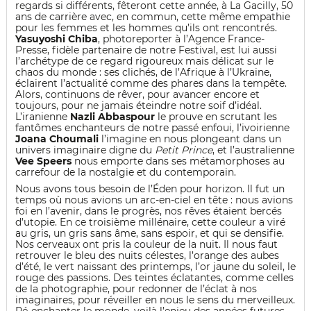
regards si différents, fêteront cette année, à La Gacilly, 50
ans de carrière avec, en commun, cette même empathie
pour les femmes et les hommes qu’ils ont rencontrés.
Yasuyoshi Chiba
, photoreporter à l’Agence France-
Presse, fidèle partenaire de notre Festival, est lui aussi
l’archétype de ce regard rigoureux mais délicat sur le
chaos du monde : ses clichés, de l’Afrique à l’Ukraine,
éclairent l’actualité comme des phares dans la tempête.
Alors, continuons de rêver, pour avancer encore et
toujours, pour ne jamais éteindre notre soif d’idéal.
L’iranienne
Nazli Abbaspour
le prouve en scrutant les
fantômes enchanteurs de notre passé enfoui, l’ivoirienne
Joana Choumali
l’imagine en nous plongeant dans un
univers imaginaire digne du
Petit Prince
, et l’australienne
Vee Speers
nous emporte dans ses métamorphoses au
carrefour de la nostalgie et du contemporain.
Nous avons tous besoin de l’Éden pour horizon. Il fut un
temps où nous avions un arc-en-ciel en tête : nous avions
foi en l’avenir, dans le progrès, nos rêves étaient bercés
d’utopie. En ce troisième millénaire, cette couleur a viré
au gris, un gris sans âme, sans espoir, et qui se densifie.
Nos cerveaux ont pris la couleur de la nuit. Il nous faut
retrouver le bleu des nuits célestes, l’orange des aubes
d’été, le vert naissant des printemps, l’or jaune du soleil, le
rouge des passions. Des teintes éclatantes, comme celles
de la photographie, pour redonner de l’éclat à nos
imaginaires, pour réveiller en nous le sens du merveilleux.