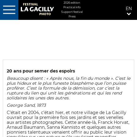
MENU
2026 edition
Practical info
EN
FIXÉ
Support festival
DROITE
Press
Skip
to
main
content
20 ans pour semer des espoirs
Beaucoup disent : « Après nous, la fin du monde ». C’est le
plus hideux et le plus funeste blasphème que l’on puisse
proférer. C’est la formule de la démission, car c’est la
rupture du lien qui unit les générations et qui les rend
solidaires les unes des autres.
George Sand, 1873
C’était en 2004, c’était hier, et notre village de La Gacilly
ouvrait pour la première fois ses jardins et ses venelles
aux artistes photographes. Cette année-là, Franck Horvat,
Arnaud Baumann, Sanna Kannisto et quelques autres
pionniers talentueux venaient offrir au public leur vision