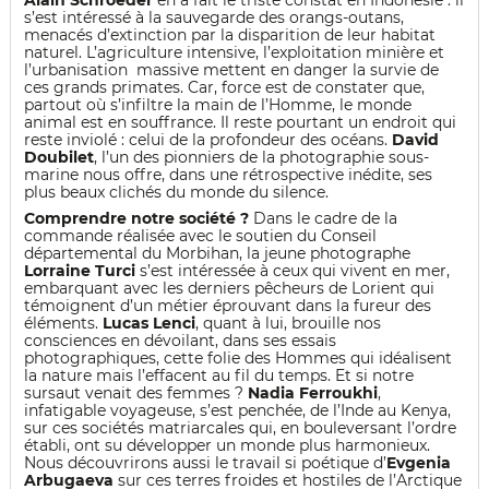
Alain Schroeder
en a fait le triste constat en Indonésie : il
s’est intéressé à la sauvegarde des orangs-outans,
menacés d’extinction par la disparition de leur habitat
naturel. L’agriculture intensive, l’exploitation minière et
l’urbanisation massive mettent en danger la survie de
ces grands primates. Car, force est de constater que,
partout où s’infiltre la main de l’Homme, le monde
animal est en souffrance. Il reste pourtant un endroit qui
reste inviolé : celui de la profondeur des océans.
David
Doubilet
, l’un des pionniers de la photographie sous-
marine nous offre, dans une rétrospective inédite, ses
plus beaux clichés du monde du silence.
Comprendre notre société ?
Dans le cadre de la
commande réalisée avec le soutien du Conseil
départemental du Morbihan, la jeune photographe
Lorraine Turci
s’est intéressée à ceux qui vivent en mer,
embarquant avec les derniers pêcheurs de Lorient qui
témoignent d’un métier éprouvant dans la fureur des
éléments.
Lucas Lenci
, quant à lui, brouille nos
consciences en dévoilant, dans ses essais
photographiques, cette folie des Hommes qui idéalisent
la nature mais l’effacent au fil du temps. Et si notre
sursaut venait des femmes ?
Nadia Ferroukhi
,
infatigable voyageuse, s’est penchée, de l’Inde au Kenya,
sur ces sociétés matriarcales qui, en bouleversant l’ordre
établi, ont su développer un monde plus harmonieux.
Nous découvrirons aussi le travail si poétique d’
Evgenia
Arbugaeva
sur ces terres froides et hostiles de l’Arctique