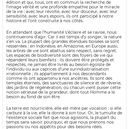
édition et qui, tous, ont en commun la recherche de
l’image vérité et une profonde empathie pour le miracle
de la vie : avec leur révolte, avec leur douceur, avec leur
sensibilité, avec leurs espoirs, ils ont participé à notre
histoire et l’ont construite à nos côtés.
En attendant que l’humanité s’éclaire et se ravise, nous
continuerons d’agir. Car il est temps d’y songer, la nature
s’en va. La plupart des grandes étendues boisées se sont
resserrées : en Indonésie, en Amazonie, en Europe aussi,
les arbres de vie sont abattus sans respect, sans regret.
Les espaces de biodiversité sont des foyers de vie qui
répandent leurs bienfaits : ils doivent être protégés et
respectés, ne jamais être livrés au besoin égoïste de
l’individu ou aux caprices d’une surindustrialisation
irrationnelle ; ils appartiennent à nos descendants
comme ils ont appartenu à nos ancêtres. Ils sont des
temples éternels, des sanctuaires de silence et de rêverie,
des jardins de régénération, où chacun vient puiser cette
notion sérieuse de la grandeur, dont tout Homme a le
besoin au fond de son être.
La terre est nourricière, elle est mère par vocation : si elle
carbure à la vie, elle la donne à son tour. Or, le tumulte de
l’existence sociale fait que nous agissons, la plupart du
temps sans savoir pourquoi, et que nous prenons nos
passions ou nos appétits pour des besoins réels.