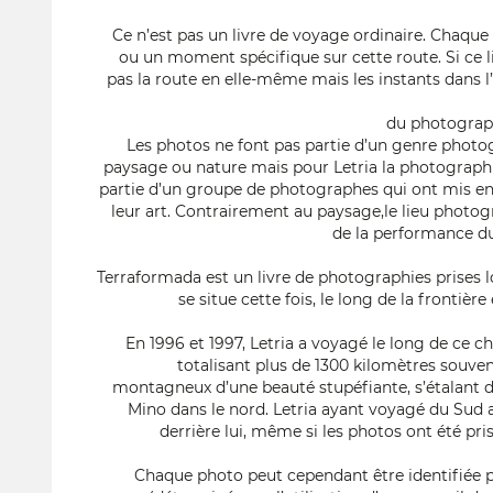
Ce n’est pas un livre de voyage ordinaire. Chaqu
ou un moment spécifique sur cette route. Si ce liv
pas la route en elle-même mais les instants dans 
du photograp
Les photos ne font pas partie d’un genre phot
paysage ou nature mais pour Letria la photographie 
partie d’un groupe de photographes qui ont mis en 
leur art. Contrairement au paysage,le lieu photog
de la performance du
Terraformada est un livre de photographies prises l
se situe cette fois, le long de la frontièr
En 1996 et 1997, Letria a voyagé le long de ce 
totalisant plus de 1300 kilomètres souven
montagneux d’une beauté stupéfiante, s’étalant de
Mino dans le nord. Letria ayant voyagé du Sud au
derrière lui, même si les photos ont été pr
Chaque photo peut cependant être identifiée 