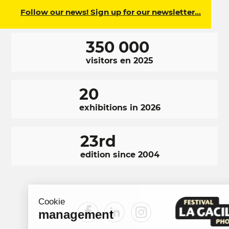
Follow our news! Sign up for our newsletter…
350 000
visitors en 2025
20
exhibitions in 2026
23rd
edition since 2004
Cookie
RÉSEAUX
Facebook
LinkedIn
Instagram
management
SOCIAUX