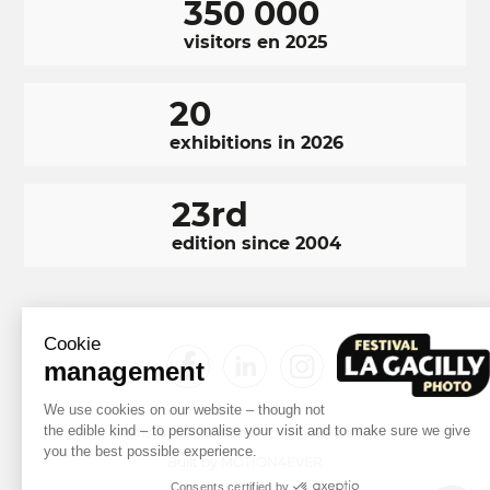
350 000
visitors en 2025
20
exhibitions in 2026
23rd
edition since 2004
Cookie
RÉSEAUX
Facebook
LinkedIn
Instagram
management
SOCIAUX
We use cookies on our website – though not
FOOTER
NAVIGATION
the edible kind – to personalise your visit and to make sure we give
Terms and conditions
Photo credits
you the best possible experience.
Built by MOTION4EVER
FOOTER
Consents certified by