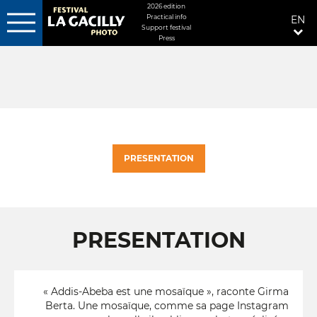
MENU
2026 edition
Practical info
EN
FIXÉ
Support festival
Press
Skip
DROITE
to
main
content
PRESENTATION
PRESENTATION
« Addis-Abeba est une mosaïque », raconte Girma
Berta. Une mosaïque, comme sa page Instagram