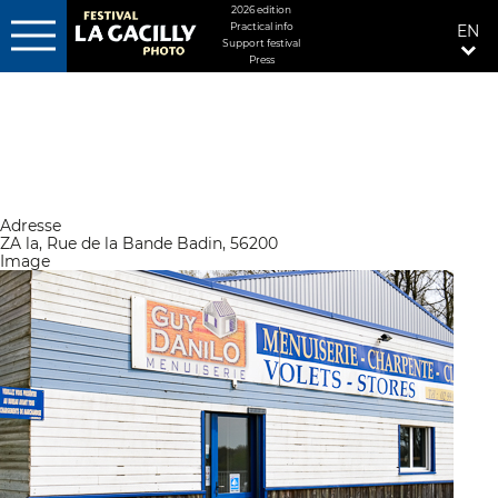
MENU
2026 edition
Practical info
EN
FIXÉ
Support festival
DROITE
Press
Skip
to
main
content
Adresse
ZA la, Rue de la Bande Badin, 56200
Image