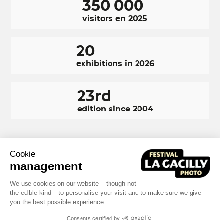
350 000
visitors en 2025
20
exhibitions in 2026
23rd
edition since 2004
Cookie
RÉSEAUX
Facebook
LinkedIn
Instagram
management
SOCIAUX
FOOTER
We use cookies on our website – though not
NAVIGATION
the edible kind – to personalise your visit and to make sure we give
Terms and conditions
Photo credits
you the best possible experience.
FOOTER
Built by MOTION4EVER
Consents certified by