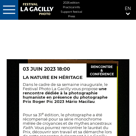
MENU
2026 edition
Practical info
EN
FIXÉ
Support festival
DROITE
Press
Skip
to
main
content
RENCONTRE
03 JUIN 2023 18:00
&
CONFÉRENCE
LA NATURE EN HÉRITAGE
Dans le cadre de sa semaine inaugurale, le
Festival Photo La Gacilly vous propose
une
rencontre dédiée à la photographie
humaniste en présence du photographe
Prix Roger Pic 2023 Mário Macilau
.
e
Pour sa 31
édition, le photographe a été
récompensé pour sa série monochrome
mêlée de croyances et de mythes ancestraux
Faith.
Vous pourrez rencontrer le lauréat du
Prix, découvrir son travail et sa démarche lors