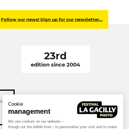
Follow our news! Sign up for our newsletter…
23rd
edition since 2004
tion
Cookie
management
We use cookies on our website –
though not the edible kind – to personalise your visit and to make