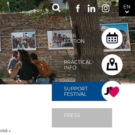
RÉSEAUX
EN
Facebook
LinkedIn
Instagram
SOCIAUX
TOP
MENU
2026
FIXÉ
EDITION
DROITE
PRACTICAL
INFO
SUPPORT
FESTIVAL
PRESS
onté »