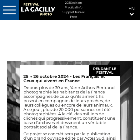
MENU
2026 edition
Practical info
EN
FIXÉ
Support festival
DROITE
Press
Skip
to
main
content
PENDANT LE
FESTIVAL
25 → 26 octobre 2024 - Les Français et
Ceux qui vivent en France
Depuis plus de 30 ans, Yann Arthus-Bertrand
photographie les habitants de la France
accompagnés de ceux qu’ils aiment. Ils
posent en compagnie de leurs proches, de
leurs collègues ou encore de leurs animaux.
A ce jour, plus de 20 000 personnes ont été
photographiées. À la clé, des milliers de
clichés qui progressivement, constituent une
base d'archives et dessinent un véritable
portrait social de la France.
Ce projet se concrétisera par la publication
d’un grand ouvrage édité par Actes Sud, ainsi