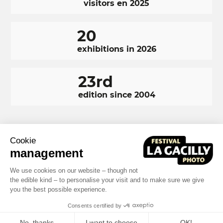
visitors en 2025
20
exhibitions in 2026
23rd
edition since 2004
Cookie
RÉSEAUX
Facebook
LinkedIn
Instagram
management
SOCIAUX
FOOTER
We use cookies on our website – though not
NAVIGATION
the edible kind – to personalise your visit and to make sure we give
Terms and conditions
Photo credits
you the best possible experience.
FOOTER
Built by MOTION4EVER
Consents certified by
No, thanks
I want to choose
OK!