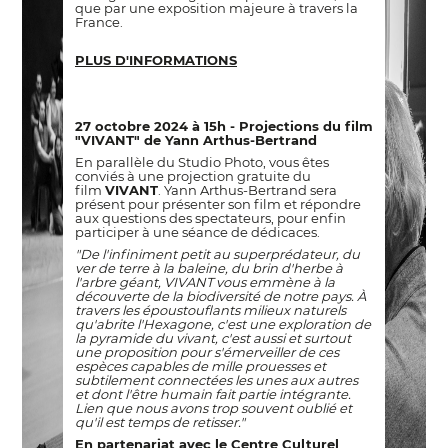
que par une exposition majeure à travers la
France.
PLUS D'INFORMATIONS
27 octobre 2024 à 15h - Projections du film
"VIVANT" de Yann Arthus-Bertrand
En parallèle du Studio Photo, vous êtes
conviés à une projection gratuite du
film
VIVANT
. Yann Arthus-Bertrand sera
présent pour présenter son film et répondre
aux questions des spectateurs, pour enfin
participer à une séance de dédicaces.
"De l'infiniment petit au superprédateur, du
ver de terre à la baleine, du brin d'herbe à
l'arbre géant, VIVANT vous emmène à la
découverte de la biodiversité de notre pays. À
travers les époustouflants milieux naturels
qu'abrite l'Hexagone, c'est une exploration de
la pyramide du vivant, c'est aussi et surtout
une proposition pour s'émerveiller de ces
espèces capables de mille prouesses et
subtilement connectées les unes aux autres
et dont l'être humain fait partie intégrante.
Lien que nous avons trop souvent oublié et
qu'il est temps de retisser."
En partenariat avec le Centre Culturel