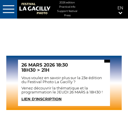
MENU
2026 edition
Practical info
EN
FIXÉ
Support festival
DROITE
Press
Skip
to
main
content
26 MARS 2026 18:30
18H30 > 21H
Vous voulez en savoir plus sur la 23e édition
du Festival Photo La Gacilly ?
Venez découvrir la thématique et la
programmation le JEUDI 26 MARS à 18H30 !
LIEN D'INSCRIPTION