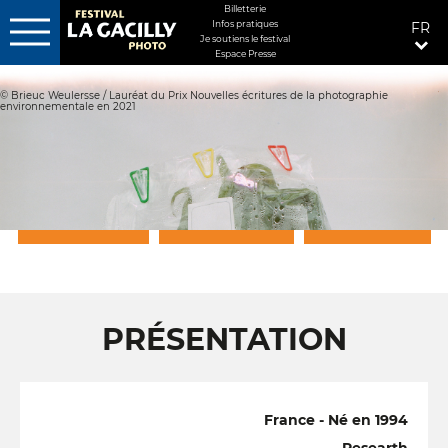
MENU
Billetterie
Infos pratiques
FR
FIXÉ
Je soutiens le festival
Espace Presse
Aller
DROITE
au
© Brieuc Weulersse / Lauréat du Prix Nouvelles écritures de la photographie
contenu
environnementale en 2021
principal
PRÉSENTATION
GALERIE PHOTO
A LA GACILLY ...
PRÉSENTATION
France - Né en 1994