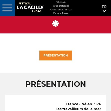
MENU
Billetterie
Infos pratiques
FR
FIXÉ
Je soutiens le festival
Espace Presse
Aller
DROITE
au
contenu
principal
PRÉSENTATION
PRÉSENTATION
France • Né en 1976
Les travailleurs de la mer