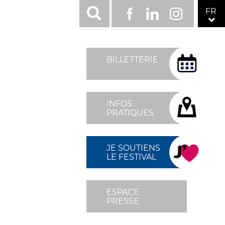
RÉSEAUX
FR
Facebook
LinkedIn
Instagram
SOCIAUX
TOP
MENU
BILLETTERIE
FIXÉ
DROITE
INFOS
PRATIQUES
JE SOUTIENS
LE FESTIVAL
ESPACE
PRESSE