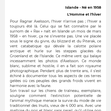
Islande - Né en 1958
L'Homme et l'hiver
Pour Ragnar Axelsson, l’hiver n’arrive pas ; l’hiver a
toujours été là. Celui qui se fait connaître par le
surnom de « Rax » naît en Islande un mois de mars
1958 – en hiver, ça ne s’invente pas. Une vie placée
sous le signe du givre, du blizzard et du Piterak, ce
vent catabatique qui dévale la calotte polaire
arctique et hurle sur les steppes glacées du
Groenland et de l’Islande. Ce même vent qui balaye
incessamment les photos d’Axelsson. Ce monde
blanc, sublime et hostile, il en a fait son royaume
photographique. Pendant plus de trente ans, il s’est
échiné à documenter tous les aspects de ces terres
gelées où ces peuples des grands froids vivent en
harmonie avec la faune.
Son travail sur les chiens de traîneau, exemplaire,
souligne comment l’extinction potentielle de
l’animal mythique menace la survie du mode de vie
traditionnel des Inuits, vieux de 4 000 ans. Avec une
maîtrise du noir et blanc sans pareil, qu’il utilise non