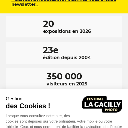
newsletter..
20
expositions en 2026
23e
édition depuis 2004
350 000
visiteurs en 2025
Gestion
Ragnar Axelsson est un photographie islandais né en 1958.
des Cookies !
Surnommé Rax, il tient à documenter tous les aspects des terres
gelées du Groënland et de l'Islande, où les peuples des grands froids
vivent en harmonie avec la faune. Il sera exposée cet été lors de la 18e
édition du Festival Photo La Gacilly.
Lorsque vous consultez notre site, des
cookies sont déposés sur votre ordinateur, votre mobile ou votre
tablette. Ceux-ci nous permettent de faciliter la navigation, de détecter