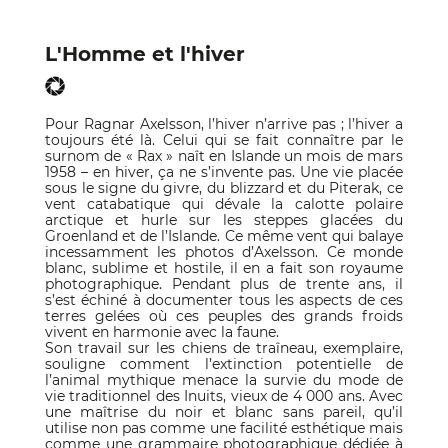
L'Homme et l'hiver
Pour Ragnar Axelsson, l’hiver n’arrive pas ; l’hiver a
toujours été là. Celui qui se fait connaître par le
surnom de « Rax » naît en Islande un mois de mars
1958 – en hiver, ça ne s’invente pas. Une vie placée
sous le signe du givre, du blizzard et du Piterak, ce
vent catabatique qui dévale la calotte polaire
arctique et hurle sur les steppes glacées du
Groenland et de l’Islande. Ce même vent qui balaye
incessamment les photos d’Axelsson. Ce monde
blanc, sublime et hostile, il en a fait son royaume
photographique. Pendant plus de trente ans, il
s’est échiné à documenter tous les aspects de ces
terres gelées où ces peuples des grands froids
vivent en harmonie avec la faune.
Son travail sur les chiens de traîneau, exemplaire,
souligne comment l’extinction potentielle de
l’animal mythique menace la survie du mode de
vie traditionnel des Inuits, vieux de 4 000 ans. Avec
une maîtrise du noir et blanc sans pareil, qu’il
utilise non pas comme une facilité esthétique mais
comme une grammaire photographique dédiée à