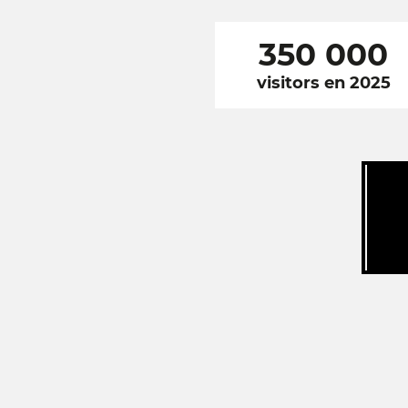
350 000
visitors en 2025
RÉSEAUX
SOCIAUX
FOOTER
NAVIGATION