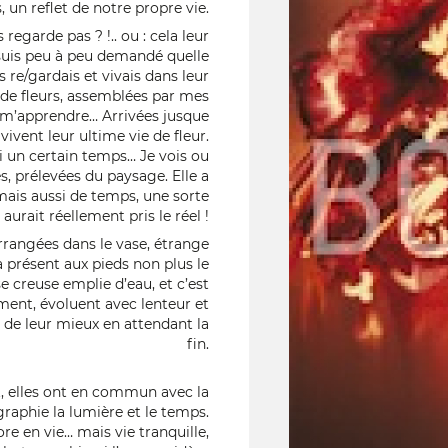
 un reflet de notre propre vie.
egarde pas ? !.. ou : cela leur
e suis peu à peu demandé quelle
es re/gardais et vivais dans leur
 de fleurs, assemblées par mes
à m’apprendre… Arrivées jusque
s vivent leur ultime vie de fleur.
oi un certain temps… Je vois ou
, prélevées du paysage. Elle a
mais aussi de temps, une sorte
urait réellement pris le réel !
arrangées dans le vase, étrange
à présent aux pieds non plus le
e creuse emplie d’eau, et c’est
rment, évoluent avec lenteur et
t de leur mieux en attendant la
fin.
t, elles ont en commun avec la
raphie la lumière et le temps.
re en vie… mais vie tranquille,