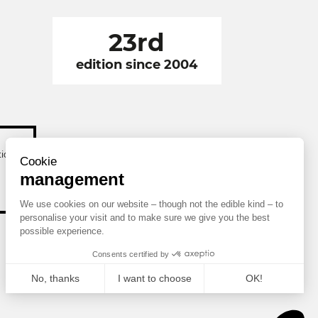
23rd
edition since 2004
tion
Cookie
management
We use cookies on our website –
though not the edible kind – to personalise your visit and to make
sure we give you the best possible experience.
Consents certified by
No, thanks
I want to choose
OK!
Axeptio consent
Consent Management Platform: Personalize Your Options