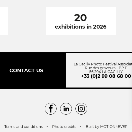
20
exhibitions in 2026
La Gacilly Photo Festival Associa
Rue des graveurs - BP 11
CONTACT US
56 204 LA GACILLY
+33 (0)2 99 08 68 00
Facebook
LinkedIn
Instagram
Terms and conditions
Photo credits
Built by MOTION4EVER