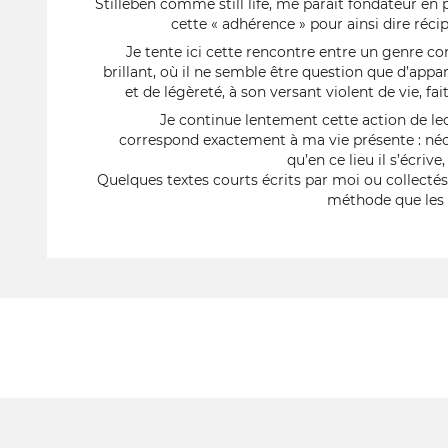
Stilleben comme still life, me paraît fondateur en 
cette « adhérence » pour ainsi dire réc
Je tente ici cette rencontre entre un genre
brillant, où il ne semble être question que d’appa
et de légèreté, à son versant violent de vie, fa
Je continue lentement cette action de lec
correspond exactement à ma vie présente : néces
qu’en ce lieu il s’écriv
Quelques textes courts écrits par moi ou collectés
méthode que les f