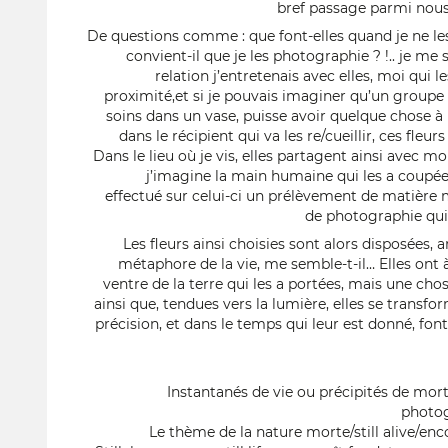
bref passage parmi nous,
De questions comme : que font-elles quand je ne les r
convient-il que je les photographie ? !.. je m
relation j’entretenais avec elles, moi qui l
proximité,et si je pouvais imaginer qu’un groupe
soins dans un vase, puisse avoir quelque chose 
dans le récipient qui va les re/cueillir, ces fleur
Dans le lieu où je vis, elles partagent ainsi avec m
j’imagine la main humaine qui les a coupées
effectué sur celui-ci un prélèvement de matière 
de photographie qui a
Les fleurs ainsi choisies sont alors disposées, 
métaphore de la vie, me semble-t-il… Elles ont 
ventre de la terre qui les a portées, mais une chos
ainsi que, tendues vers la lumière, elles se transfo
précision, et dans le temps qui leur est donné, fon
Instantanés de vie ou précipités de mor
photog
Le thème de la nature morte/still alive/enco