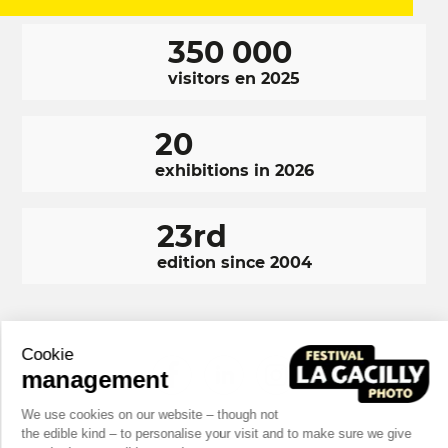
350 000
visitors en 2025
20
exhibitions in 2026
23rd
edition since 2004
Cookie
RÉSEAUX
Facebook
LinkedIn
Instagram
management
SOCIAUX
We use cookies on our website – though not
FOOTER
NAVIGATION
the edible kind – to personalise your visit and to make sure we give
Terms and conditions
Photo credits