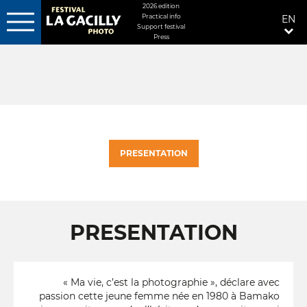
MENU
2026 edition
Practical info
EN
FIXÉ
Support festival
Press
Skip
DROITE
to
main
content
PRESENTATION
PRESENTATION
« Ma vie, c’est la photographie », déclare avec
passion cette jeune femme née en 1980 à Bamako