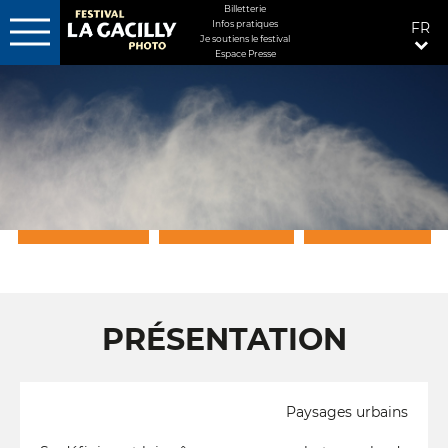
MENU
Billetterie
Infos pratiques
FR
FIXÉ
Je soutiens le festival
Espace Presse
Aller
DROITE
au
contenu
principal
PRÉSENTATION
GALERIE PHOTO
A LA GACILLY ...
PRÉSENTATION
Paysages urbains