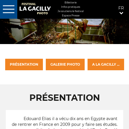
MENU
Billetterie
Infos pratiques
FR
FIXÉ
Je soutiens le festival
Espace Presse
Aller
DROITE
au
Edouard Elias
contenu
principal
PRÉSENTATION
GALERIE PHOTO
A LA GACILLY ...
PRÉSENTATION
Edouard Elias il a vécu dix ans en Egypte avant
de rentrer en France en 2009 pour y faire ses études.