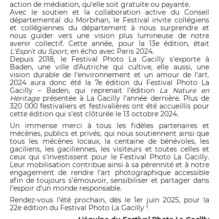
action de médiation, qu'elle soit gratuite ou payante.
Avec le soutien et la collaboration active du Conseil
départemental du Morbihan, le Festival invite collégiens
et collégiennes du département à nous surprendre et
nous guider vers une vision plus lumineuse de notre
avenir collectif. Cette année, pour la 13e édition, était
L'Esprit du Sport
, en écho avec Paris 2024.
Depuis 2018, le Festival Photo La Gacilly s'exporte à
Baden, une ville d'Autriche qui cultive, elle aussi, une
vision durable de l'environnement et un amour de l'art.
2024 aura donc été la 7e édition du Festival Photo La
Gacilly – Baden, qui reprenait l’édition
La Nature en
Héritage
présentée à La Gacilly l’année dernière. Plus de
320 000 festivaliers et festivalières ont été accueillis pour
cette édition qui s'est clôturée le 13 octobre 2024.
Un immense merci à tous les fidèles partenaires et
mécènes, publics et privés, qui nous soutiennent ainsi que
tous les mécènes locaux, la centaine de bénévoles, les
gaciliens, les gaciliennes, les visiteurs et toutes celles et
ceux qui s’investissent pour le Festival Photo La Gacilly.
Leur mobilisation contribue ainsi à sa pérennité et à notre
engagement de rendre l’art photographique accessible
afin de toujours s’émouvoir, sensibiliser et partager dans
l’espoir d’un monde responsable.
Rendez-vous l’été prochain, dès le 1er juin 2025, pour la
22e édition du Festival Photo La Gacilly !