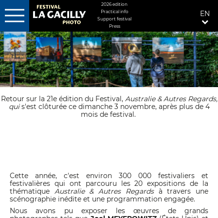
MENU
2026 edition
Practical info
EN
FIXÉ
Support festival
DROITE
Press
Skip
to
main
content
Retour sur la 21e édition du Festival,
Australie & Autres Regards,
qui
s'est clôturée ce dimanche 3 novembre, après plus de 4
mois de festival.
Cette année, c'est environ 300 000 festivaliers et
festivalières qui ont parcouru les 20 expositions de la
thématique
Australie & Autres Regards
à travers une
scénographie inédite et une programmation engagée.
Nous avons pu exposer les œuvres de grands