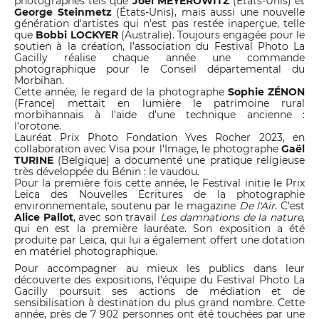
photographes tels que
Joel MEYEROWITZ
(États-Unis) et
George Steinmetz
(États-Unis), mais aussi une nouvelle
génération d'artistes qui n'est pas restée inaperçue, telle
que
Bobbi LOCKYER
(Australie). Toujours engagée pour le
soutien à la création, l’association du Festival Photo La
Gacilly réalise chaque année une commande
photographique pour le Conseil départemental du
Morbihan.
Cette année, le regard de la photographe
Sophie ZÉNON
(France) mettait en lumière le patrimoine rural
morbihannais à l'aide d'une technique ancienne :
l'orotone.
Lauréat Prix Photo Fondation Yves Rocher 2023, en
collaboration avec Visa pour l'Image, le photographe
Gaël
TURINE
(Belgique) a documenté une pratique religieuse
très développée du Bénin : le vaudou.
Pour la première fois cette année, le Festival initie le Prix
Leica des Nouvelles Écritures de la photographie
environnementale, soutenu par le magazine
De l'Air
. C'est
Alice Pallot
, avec son travail
Les damnations de la nature
,
qui en est la première lauréate. Son exposition a été
produite par Leica, qui lui a également offert une dotation
en matériel photographique.
Pour accompagner au mieux les publics dans leur
découverte des expositions, l'équipe du Festival Photo La
Gacilly poursuit ses actions de médiation et de
sensibilisation à destination du plus grand nombre. Cette
année, près de 7 902 personnes ont été touchées par une