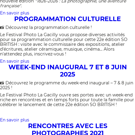
nouvelle édition
"1826-2026 : La photographie, une aventure
française"
.
En savoir plus
sur
PROGRAMMATION CULTURELLE
📸
Week-
📸 Découvrez la programmation culturelle !
end
inaugural
Le Festival Photo La Gacilly vous propose diverses activités
2026
pour sa programmation culturelle pour cette 22e édition SO
BRITISH : visite avec le commissaire des expositions, atelier
d'écritures, atelier céramique, musique, cinéma... Alors
n'attendez plus, inscrivez-vous !
En savoir plus
sur
WEEK-END INAUGURAL 7 ET 8 JUIN
Programmation
culturelle
2025
📸 Découvrez le programme du week-end inaugural – 7 & 8 juin
2025 !
Le Festival Photo La Gacilly ouvre ses portes avec un week-end
riche en rencontres et en temps forts pour toute la famille pour
célébrer le lancement de cette 22e édition SO BRITISH !
En savoir plus
sur
RENCONTRES AVEC LES
Week-
end
PHOTOGRAPHES 2021
inaugural