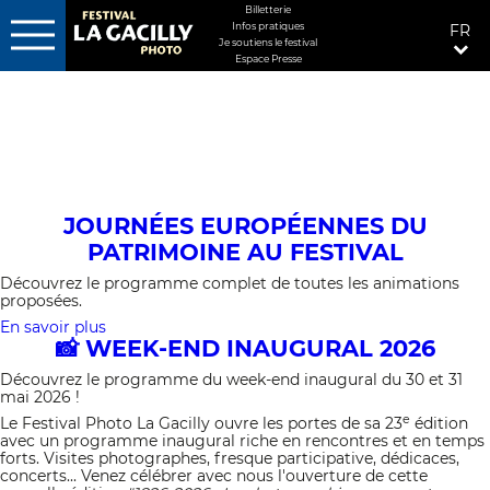
MENU
Billetterie
Infos pratiques
FR
FIXÉ
Je soutiens le festival
DROITE
Espace Presse
Aller
au
contenu
principal
JOURNÉES EUROPÉENNES DU
PATRIMOINE AU FESTIVAL
Découvrez le programme complet de toutes les animations
proposées.
En savoir plus
sur
📸 WEEK-END INAUGURAL 2026
Journées
européennes
Découvrez le programme du week-end inaugural du 30 et 31
du
mai 2026 !
patrimoine
au
e
Le Festival Photo La Gacilly ouvre les portes de sa 23
édition
festival
avec un programme inaugural riche en rencontres et en temps
forts. Visites photographes, fresque participative, dédicaces,
concerts... Venez célébrer avec nous l'ouverture de cette