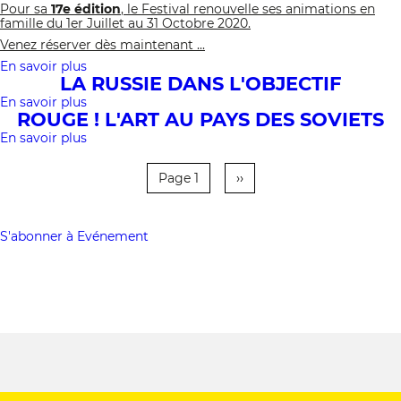
Pour sa
17e édition
LES
, le Festival renouvelle ses animations en
famille du 1er Juillet au 31 Octobre 2020.
PHOTOGRAPHES
Venez réserver dès maintenant ...
En savoir plus
sur
LA RUSSIE DANS L'OBJECTIF
MÉDIATION
–
En savoir plus
sur
ANIMATIONS
ROUGE ! L'ART AU PAYS DES SOVIETS
La
EN
Russie
En savoir plus
FAMILLE
sur
dans
ROUGE
l'objectif
!
Page 1
Page
››
L'ART
Pagination
suivante
AU
PAYS
DES
S'abonner à Evénement
SOVIETS