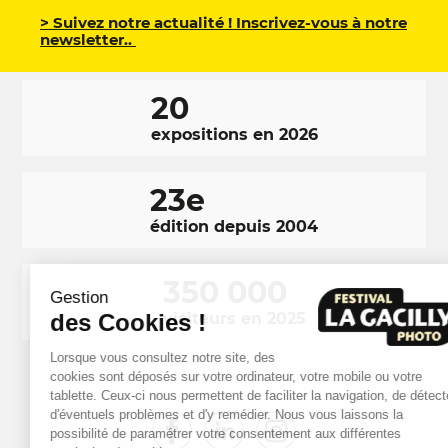
> Suivez notre actualité ! Inscrivez-vous à notre
newsletter..
20
expositions en 2026
23e
édition depuis 2004
350 000
Gestion
des Cookies !
visiteurs en 2025
Lorsque vous consultez notre site, des
cookies sont déposés sur votre ordinateur, votre mobile ou votre
tablette. Ceux-ci nous permettent de faciliter la navigation, de détecter
d'éventuels problèmes et d'y remédier. Nous vous laissons la
RÉSEAUX
Facebook
LinkedIn
Instagram
possibilité de paramétrer votre consentement aux différentes
SOCIAUX