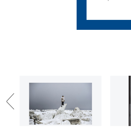
créer un vivre ensemble ouvert
inauguré…