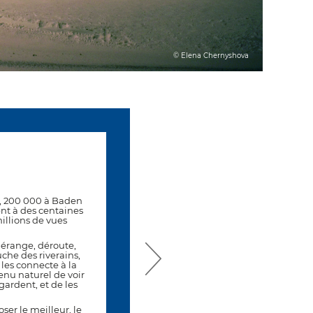
© Elena Chernyshova
L'ÉDI
e, 200 000 à Baden
Le Festival Photo La Gacil
ent à des centaines
photographie. Cette dyade au
illions de vues
l’équi
Fort de cette énergie le Fest
 dérange, déroute,
des évènements majeurs 
uche des riverains,
photographie c’est
 les connecte à la
Que serait le festival sans
evenu naturel de voir
gardent, et de les
Passionnés, professionnels, 
découvrir dans ce village au
ser le meilleur, le