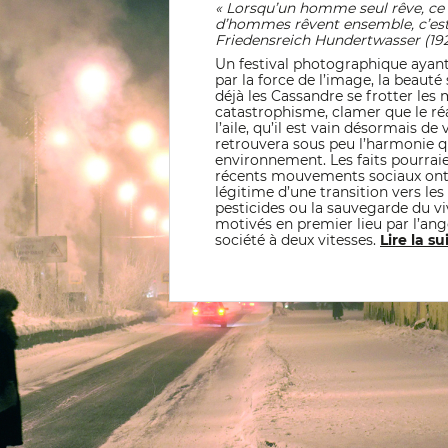
« Lorsqu’un homme seul rêve, ce 
d’hommes rêvent ensemble, c’est l
Friedensreich Hundertwasser (19
Un festival photographique ayant
par la force de l’image, la beauté
déjà les Cassandre se frotter les
catastrophisme, clamer que le r
l’aile, qu’il est vain désormais de
retrouvera sous peu l’harmonie qu
environnement. Les faits pourraie
récents mouvements sociaux ont f
légitime d’une transition vers le
pesticides ou la sauvegarde du vi
motivés en premier lieu par l’an
société à deux vitesses.
Lire la su