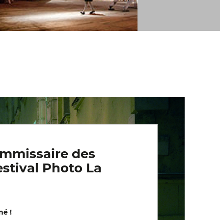
ommissaire des
estival Photo La
né !