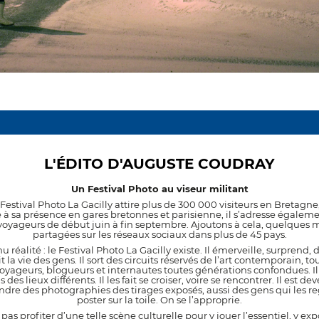
L'ÉDITO D'AUGUSTE COUDRAY
Un Festival Photo au viseur militant
Festival Photo La Gacilly attire plus de 300 000 visiteurs en Bretagn
 à sa présence en gares bretonnes et parisienne, il s’adresse égalem
 voyageurs de début juin à fin septembre. Ajoutons à cela, quelques m
partagées sur les réseaux sociaux dans plus de 45 pays.
u réalité : le Festival Photo La Gacilly existe. Il émerveille, surprend,
it la vie des gens. Il sort des circuits réservés de l’art contemporain, to
voyageurs, blogueurs et internautes toutes générations confondues. Il
es lieux différents. Il les fait se croiser, voire se rencontrer. Il est d
dre des photographies des tirages exposés, aussi des gens qui les re
poster sur la toile. On se l’approprie.
pas profiter d’une telle scène culturelle pour y jouer l’essentiel, y expo