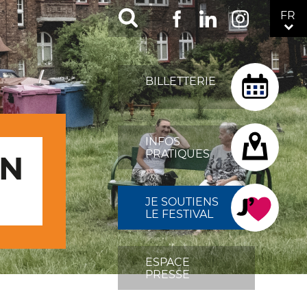
RÉSEAUX
FR
Facebook
LinkedIn
Instagram
SOCIAUX
TOP
MENU
BILLETTERIE
FIXÉ
DROITE
INFOS
PRATIQUES
ON
JE SOUTIENS
LE FESTIVAL
ESPACE
PRESSE