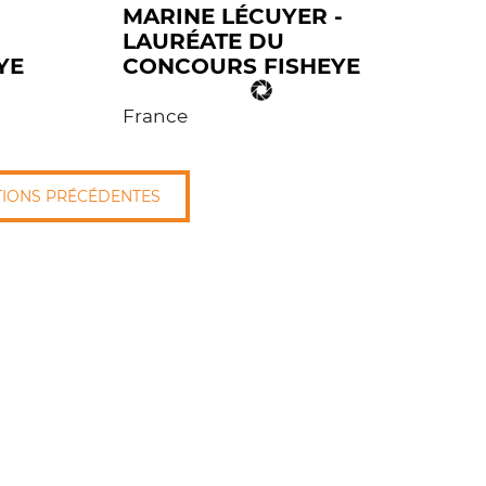
MARINE LÉCUYER -
C
LAURÉATE DU
L
YE
CONCOURS FISHEYE
C
France
Fr
TIONS PRÉCÉDENTES