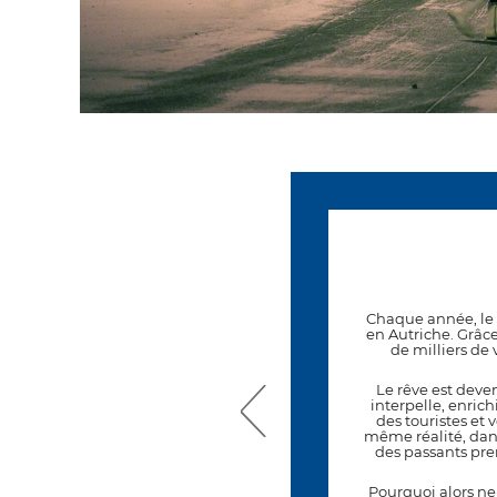
ER
raphes
’existence du Festival Photo
Chaque année, le 
ler les consciences et éclairer
en Autriche. Grâce
al photo unique en son genre.
de milliers de
onviction, que la culture et en
ouverture vers l’ailleurs, est
Le rêve est deven
interpelle, enrich
des touristes et 
onal et international, à tel
même réalité, dans d
ille de Baden.
des passants pren
e le personnel de la commune et
a Gacilly.
Pourquoi alors ne 