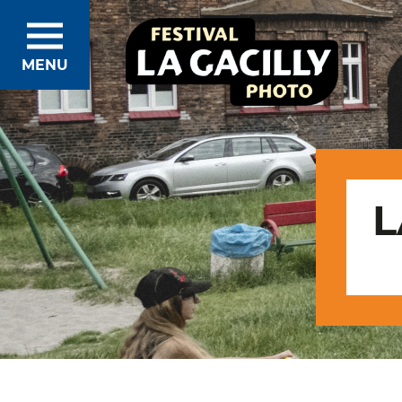
Aller
au
contenu
principal
MENU
L