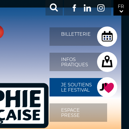
RÉSEAUX
FR
Facebook
LinkedIn
Instagram
SOCIAUX
TOP
MENU
BILLETTERIE
FIXÉ
DROITE
INFOS
PRATIQUES
JE SOUTIENS
LE FESTIVAL
ESPACE
PRESSE