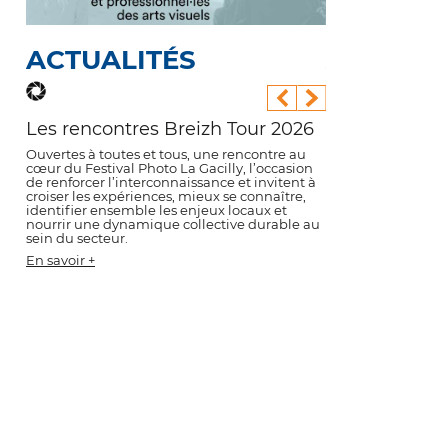
S
ANT LE
ACTUALITÉS
LES ARTISTES
PENDANT LE
ACTUALI
L
IVAL
FESTIVAL
Les rencontres Breizh Tour 2026
Éric Garault
✨ Programme
Pi
Ouvertes à toutes et tous, une rencontre au
En savoir +
Découvrez le pro
En 
ation Cyanotype
📅 Réservez votre visite 
cœur du Festival Photo La Gacilly, l’occasion
23e édition pour pr
de renforcer l’interconnaissance et invitent à
Festival Photo La G
s l’univers du cyanotype. Lors de
Pour accompagner les publics dan
croiser les expériences, mieux se connaître,
ateliers, animation
tion artistique et accessible à tous,
découverte des expositions de la 2
identifier ensemble les enjeux locaux et
temps forts rythme
rands pourront apprendre les bases
du Festival Photo La Gacilly, l'équ
nourrir une dynamique collective durable au
d'exposition autou
graphie tout en créant leurs
méditation propose des visites gu
sein du secteur.
2026 : La photogra
ages uniques.
ateliers à destination du plus gr
française ».
Sur réservation et place limitées,
En savoir +
réserver votre créneau !
En savoir +
En savoir +