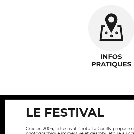
INFOS
PRATIQUES
LE FESTIVAL
Créé en 2004, le Festival Photo La Gacilly propose 
photographique immersive et déambulatoire au cœ