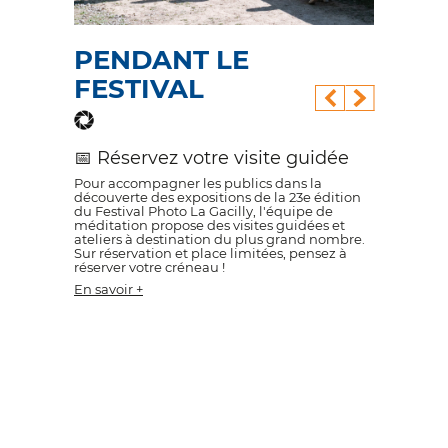
ES ARTISTES
PENDANT LE
ACTUALITÉS
LES ARTISTE
PEND
FESTIVAL
FEST
s Arango
Soutenez Nous !
Sebastião Salgado
avoir +
En savoir +
En savoir +
📅 Réservez votre visite guidée
🎨 Initi
e. Lors de
Pour accompagner les publics dans la
Plongez dan
ible à tous,
découverte des expositions de la 23e édition
cette initia
e les bases
du Festival Photo La Gacilly, l'équipe de
petits et g
leurs
méditation propose des visites guidées et
de la photo
ateliers à destination du plus grand nombre.
propres im
Sur réservation et place limitées, pensez à
En savoir +
réserver votre créneau !
En savoir +