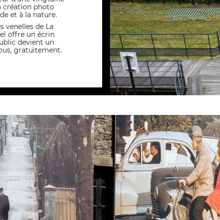
la création photo
e et à la nature.
es venelles de La
el offre un écrin
ublic devient un
tous, gratuitement.