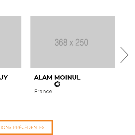
UY
ALAM MOINUL
F
France
Fr
TIONS PRÉCÉDENTES