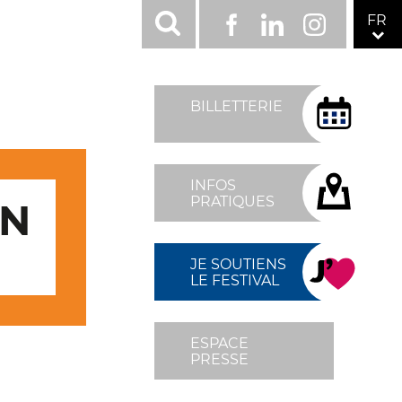
RÉSEAUX
FR
Facebook
LinkedIn
Instagram
SOCIAUX
TOP
MENU
BILLETTERIE
FIXÉ
DROITE
INFOS
PRATIQUES
ON
JE SOUTIENS
LE FESTIVAL
ESPACE
PRESSE